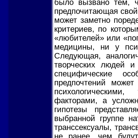
было вызвано тем, ч
предпочитающая свой 
может заметно пореде
критериев, по котор
«любителей» или «поп
медицины, ни у псих
Следующая, аналогич
творческих людей и
специфические ос
предпочтений может
психологическими,
факторами, а услож
гипотезы представл
выбранной группе нат
транссексуалы, транс
не ранее, чем будут