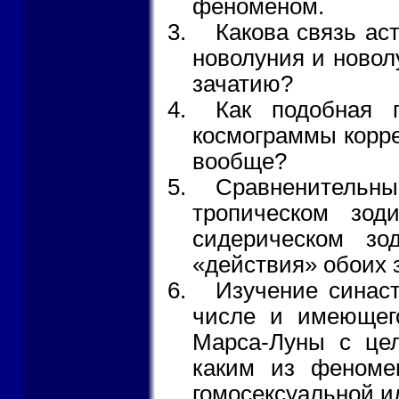
феноменом.
Какова связь ас
новолуния и новол
зачатию?
Как подобная 
космограммы корре
вообще?
Сравненительн
тропическом зод
сидерическом зо
«действия» обоих 
Изучение синаст
числе и имеющег
Марса-Луны с цел
каким из феноме
гомосексуальной и