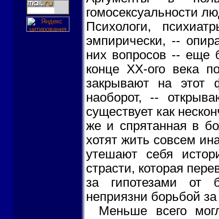
гомосексуальности люд
Психологи, психиат
эмпирически, -- опир
них вопросов -- еще б
конце XX-ого века п
закрывают на этот ф
наоборот, -- открыва
существует как нескон
же и спрятанная в бо
хотят жить совсем ина
утешают себя истор
страсти, которая перев
за гипотезами от б
неприязни борьбой за 
Меньше всего могл