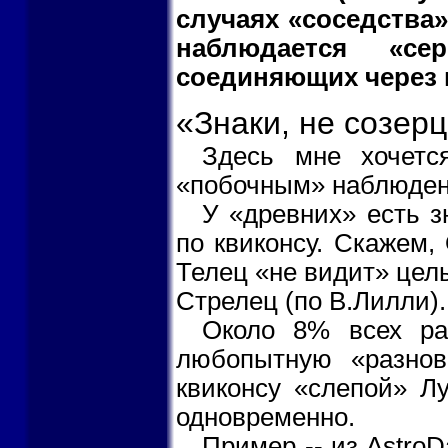
случаях «соседства»
наблюдается «се
соединяющих через 
«Знаки, не созер
Здесь мне хочетс
«побочным» наблюден
У «древних» есть з
по квиконсу. Скажем,
Телец «не видит» целы
Стрелец (по В.Лилли).
Около 8% всех ра
любопытную «разнов
квиконсу «слепой» Л
одновременно.
Пример -- из AstroD