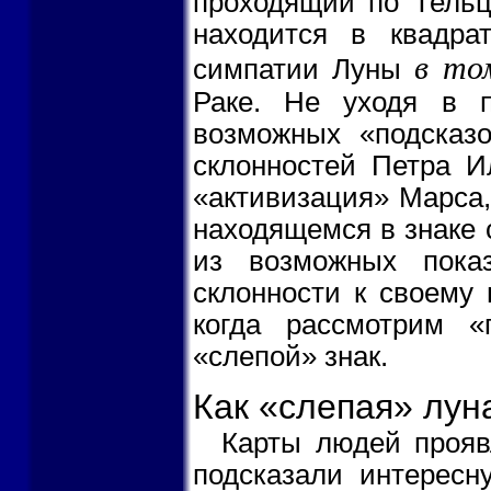
проходящий по Тельцу
находится в квадра
в том
симпатии Луны
Раке. Не уходя в 
возможных «подсказ
склонностей Петра Ил
«активизация» Марса,
находящемся в знаке с
из возможных показ
склонности к своему 
когда рассмотрим 
«слепой» знак.
Как «слепая» лун
Карты людей прояв
подсказали интересн