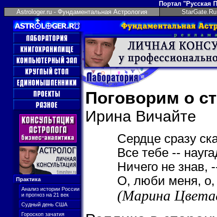
Портал "Русская 
Astrologer.ru - Фундаментальная Астрология
StarGate.Ru
Поговорим о ст
Ирина Вичайте
Сердце сразу ск
Все тебе -- науга
Ничего не знав, 
О, люби меня, о,
Практика
Анализ истории России
(Марина Цвета
и прогноз на 21 век
Судный день США
Гороскоп зачатия