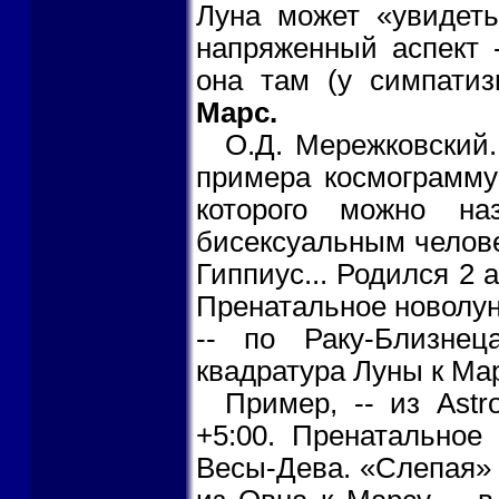
Луна может «увидеть
напряженный аспект 
она там (у симпатиз
Марс.
О.Д. Мережковский
примера космограмму
которого можно на
бисексуальным челове
Гиппиус... Родился 2 а
Пренатальное новолуни
-- по Раку-Близнец
квадратура Луны к Мар
Пример, -- из Astro
+5:00. Пренатальное
Весы-Дева. «Слепая» 