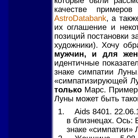
которые были рассм
качестве примеров
AstroDatabank
, а так
их оглашение и неко
позиций постановки з
художники). Хочу об
мужчин, и для же
идентичные показател
знаке симпатии Луны
«симпатизирующей Лу
только
Марс. Пример
Луны может быть тако
Aids 8401. 22.06
в близнецах. Ось: 
знаке «симпатии» Л