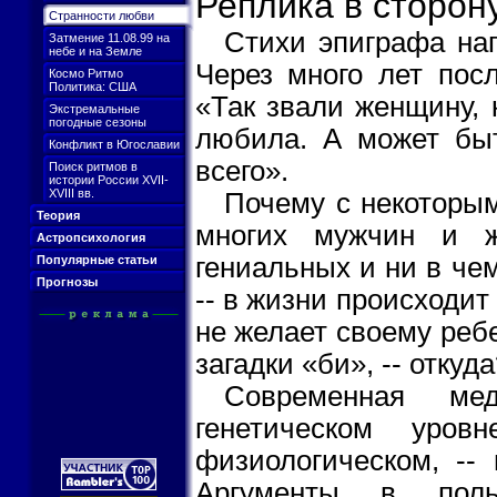
Реплика в сторон
Странности любви
Стихи эпиграфа на
Затмение 11.08.99 на
небе и на Земле
Через много лет посл
Космо Ритмо
Политика: США
«Так звали женщину, 
Экстремальные
погодные сезоны
любила. А может быт
Конфликт в Югославии
всего».
Поиск ритмов в
истории России XVII-
XVIII вв.
Почему с некоторым
Теория
многих мужчин и ж
Астропсихология
гениальных и ни в че
Популярные статьи
Прогнозы
-- в жизни происходит 
не желает своему ребе
загадки «би», -- откуд
Современная ме
генетическом уро
физиологическом, -- 
Аргументы в пол