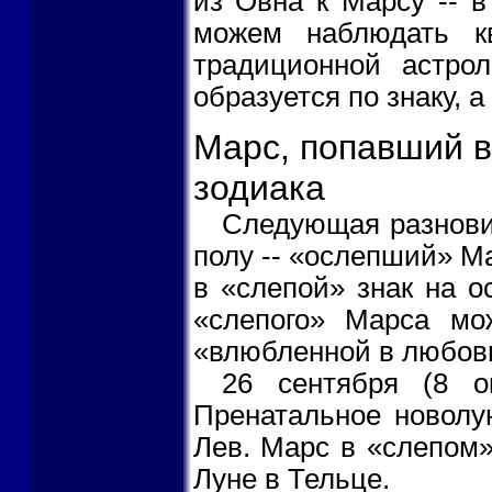
из Овна к Марсу -- в
можем наблюдать кв
традиционной астрол
образуется по знаку, а 
Марс, попавший в
зодиака
Следующая разновид
полу -- «ослепший» М
в «слепой» знак на о
«слепого» Марса мож
«влюбленной в любовь
26 сентября (8 о
Пренатальное новолун
Лев. Марс в «слепом»
Луне в Тельце.