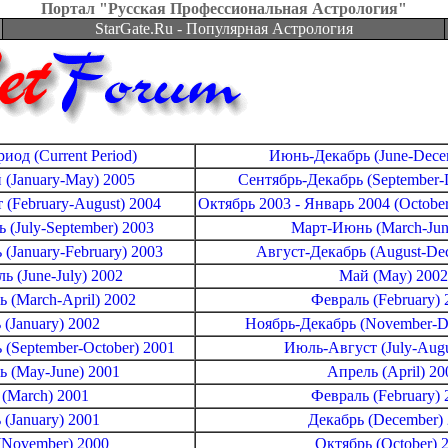
Портал "Русская Профессиональная Астрология"
StarGate.Ru - Популярная Астрология
иод (Current Period)
Июнь-Декабрь (June-Dece
(January-May) 2005
Сентябрь-Декабрь (September-
(February-August) 2004
Октябрь 2003 - Январь 2004 (October
(July-September) 2003
Март-Июнь (March-Jun
(January-February) 2003
Август-Декабрь (August-De
 (June-July) 2002
Май (May) 2002
 (March-April) 2002
Февраль (February) 
 (January) 2002
Ноябрь-Декабрь (November-D
(September-October) 2001
Июль-Август (July-Augu
 (May-June) 2001
Апрель (April) 20
(March) 2001
Февраль (February) 
 (January) 2001
Декабрь (December)
(November) 2000
Октябрь (October) 