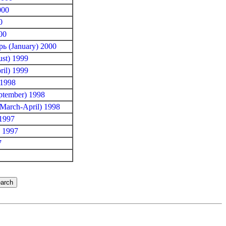
000
0
00
ь (January) 2000
st) 1999
il) 1999
 1998
ptember) 1998
March-April) 1998
1997
 1997
7