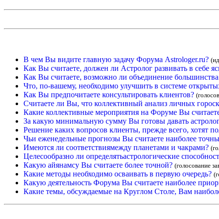
В чем Вы видите главную задачу Форума Astrologer.ru?
(и
Как Вы считаете, должен ли Астролог развивать в себе 
Как Вы считаете, возможно ли объединение большинства 
Что, по-вашему, необходимо улучшить в системе открыты
Как Вы предпочитаете консультировать клиентов?
(голосо
Считаете ли Вы, что коллективный анализ личных гороск
Какие коллективные мероприятия на Форуме Вы считает
За какую минимальную сумму Вы готовы давать астролог
Решение каких вопросов клиенты, прежде всего, хотят по
Чьи еженедельные прогнозы Вы считаете наиболее точн
Имеются ли соответствиямежду планетами и чакрами?
(г
Целесообразно ли определятьастрологические способнос
Какую айянамсу Вы считаете более точной?
(голосование з
Какие методы необходимо осваивать в первую очередь?
(
Какую деятельность Форума Вы считаете наиболее прио
Какие темы, обсуждаемые на Круглом Столе, Вам наибол