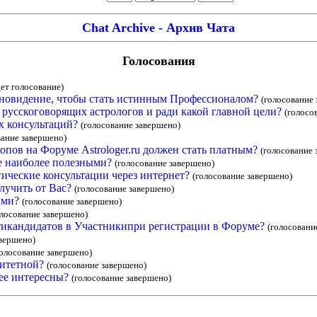
Chat Archive - Архив Чата
Голосования
дет голосование)
ясновидение, чтобы стать истинным Профессионалом?
(голосование
русскоговорящих астрологов и ради какой главной цели?
(голосо
х консультаций?
(голосование завершено)
вание завершено)
опов на Форуме Astrologer.ru должен стать платным?
(голосование 
е наиболее полезными?
(голосование завершено)
ические консультации через интернет?
(голосование завершено)
лучить от Вас?
(голосование завершено)
ыми?
(голосование завершено)
олосование завершено)
тикандидатов в Участникипри регистрации в Форуме?
(голосовани
авершено)
голосование завершено)
ритетной?
(голосование завершено)
ее интересны?
(голосование завершено)