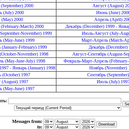
 (September) 2000
Август (August) 2
 (July) 2000
Июнь (June) 200
 (May) 2000
Апрель (April) 20
(February-March) 2000
Декабрь (December) 1999 - Январ
September-November) 1999
Июль-Август (July-Augu
 (May-June) 1999
Март-Апрель (March-Apr
(January-February) 1999
Декабрь (December)
(October-November) 1998
Август-Сентябрь (August-Se
 (May-June-July) 1998
Февраль-Март-Апрель (February-
1997 - Январь (January) 1998
Ноябрь (November) 
 (October) 1997
Сентябрь (September)
 (August) 1997
Июль (July) 199
 (May-June) 1997
ть:
Messages from:
to: