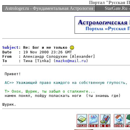
Портал "Русская 
Astrologer.ru - Фундаментальная Астрология
StarGate.Ru
Subject
: Re: Бог и не только
Date   :
From   :
To     :
 Тина [Tinka] (
mazko@mail.ru
 Привет!

 намек понял, пойду поласкать ноги  (ты знаешь где)    