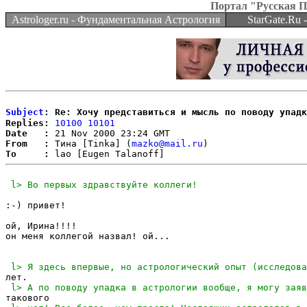
Портал "Русская 
Astrologer.ru - Фундаментальная Астрология
StarGate.Ru
Subject
: Re: Хочу представиться и мысль по поводу упадк
Replies:
10100
10101
Date   :
From   :
 Тина [Tinka] (
mazko@mail.ru
To     :
:-) привет! 

ой, Ирина!!!! 

он меня коллегой назвал! ой...
