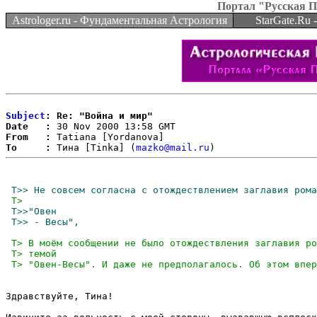
Портал "Русская 
Astrologer.ru - Фундаментальная Астрология
StarGate.Ru
Subject
: Re: "Война и мир"
Date   :
From   :
To     :
 Тина [Tinka] (
mazko@mail.ru
Здравствуйте, Тина!
