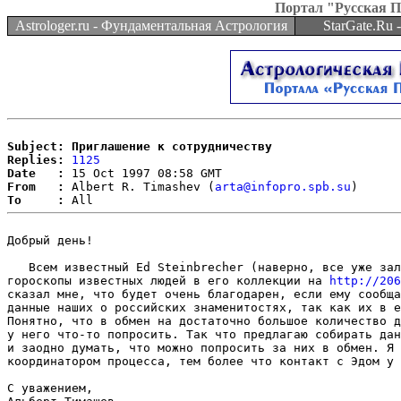
Портал "Русская 
Astrologer.ru - Фундаментальная Астрология
StarGate.Ru
Subject: Приглашение к сотрудничеству
Replies:
1125
Date   :
From   :
 Albert R. Timashev (
arta@infopro.spb.su
To     :
Добрый день!

   Всем известный Ed Steinbrecher (наверно, все уже зал
гороскопы известных людей в его коллекции на 
http://206
сказал мне, что будет очень благодарен, если ему сообща
данные наших о российских знаменитостях, так как их в е
Понятно, что в обмен на достаточно большое количество д
у него что-то попросить. Так что предлагаю собирать дан
и заодно думать, что можно попросить за них в обмен. Я 
координатором процесса, тем более что контакт с Эдом у 
С уважением,
