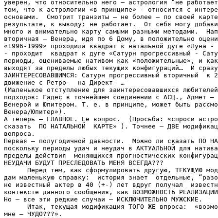
уверен, что относительно него – астрология “не работает
том, что к астрологии «в принципе» - относится с интере
основами.  Смотрит транзиты – не более – по своей карте
результате, к выводу: не работает.  От себя могу добави
много и внимательно карту самыми разными методами.  Нап
вторичная – Венера, идя по 6 Дому, в положительно оцени
«1996-1999» проходила квадрат к натальной дуге «Луна - 
- проходит  квадрат к дуге «Сатурн прогрессивный - Сату
периоды, оцениваемые нативом как «положительные», и как
выходят за пределы любых текущих конфигураций…  И сразу
ЗАИНТЕРЕСОВАВШИМСЯ: Сатурн прогрессивный вторичный  к 2
движение с Ретро-  на Директ- …

(Маленькое отступление для заинтересовавшихся любителей
подходов: Гадес в точнейшем соединении с АСЦ., Адмет – 
Венерой и Юпитером. Т. е. в принципе, может быть рассмо
Венера/Юпитер»).

А теперь – ГЛАВНОЕ. Ее вопрос.  (Просьба: «спроси астро
сказать  ПО НАТАЛЬНОЙ  КАРТЕ» ). Точнее – ДВЕ модификац
вопроса. 

Первая – полугодичной давности.  Можно ли сказать ПО НА
поскольку периоды удач и неудач в АКТУАЛЬНОЙ для натива
пределы действия  меняющихся прогностических конфигурац
НЕУДАЧИ БУДУТ ПРЕСЛЕДОВАТЬ МЕНЯ ВСЕГДА???

      Перед тем, как сформулировать другую, ТЕКУЩУЮ мод
дам маленькую справку:  история знает  отдельные, “разо
не известный актер в 40 (+-) лет вдруг получал  известн
контексте данного сообщения, как ВОЗМОЖНОСТЬ РЕАЛИЗАЦИИ
Но – все эти редкие случаи – ИСКЛЮЧИТЕЛЬНО МУЖСКИЕ. 

      Итак, текущая модификация ТОГО ЖЕ впроса:  «возмо
мне – ЧУДО???».
