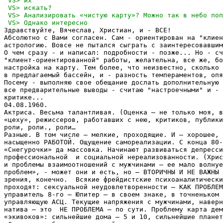
Здравствуйте, Вячеслав, Христиан, и - ВСЕ!

Абсолютно с Вами согласен. Сам - ориентирован на "клиен
астрологию. Вовсе не пытался сыграть с заинтересовавшим
О чем сразу - и написал: подробности - позже... Но - сч
"клиент-ориентированной" работы, желательна, все же, бо
настройка на карту. Тем более, что неизвестно, сколько 
в предлагаемый бассейн, и - разность темпераментов, опя
Посему - выполняю свое обещание дослать дополнительную 
все предварительные выводы - считаю "настроечными" и - 
критике...

04.08.1960.

Актриса. Весьма талантливая. (Оценка – не только моя, в
«цеху», режиссеров, работавших с нею, критиков, публики
роли, роли., роли…

Разные. В том числе – мелкие, проходящие. И – хорошее, 
насыщенно РАБОТОЙ. Ощущение самореализации. С конца 80-
«Снегурочки» да массовка. Начинают развиваться депресси
профессиональной  и социальной нереализованности. (Хрис
и проблемы взаимоотношений с мужчинами – ее мало волнуе
проблем», - может они и есть, но – ВТОРИЧНЫ И НЕ ВАЖНЫ 
зрения, конечно.  Всякие фрейдистские психоаналитически
проходят: сексуальной неудовлетворенности – КАК ПРОБЛЕМ
управитель 8-го – Юпитер – в своем знаке, в точненьком 
управляющую АСЦ. Текущие напряжения с мужчинами, наверн
натива – это  НЕ ПРОБЛЕМА – по сути. Проблему карта дем
«экивоков»: сильнейшие дома – 5 и 10, сильнейшие планет