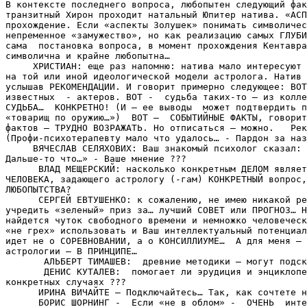
В контексте последнего вопроса, любопытен следующий фак
транзитный Хирон проходит натальный Юпитер натива. «АСП
прохождение. Если «аспекты Золушек» понимать символичес
непременное «замужество», но как реализацию самых ГЛУБИ
сама  постановка вопроса, в момент прохождения Кентавра
символична и крайне любопытна…

     ХРИСТИАН: еще раз напомню: натива мало интересуют 
на той или иной идеологической модели астролога. Натив 
услышав РЕКОМЕНДАЦИИ. И говорит примерно следующее: ВОТ
известных  - актеров. ВОТ -  судьба таких-то – из колле
СУДЬБА…  КОНКРЕТНО! (И – ее выводы  может подтвердить п
«товарищ по оружию…»)  ВОТ –  СОБЫТИЙНЫЕ ФАКТЫ, говорит
фактов – ТРУДНО ВОЗРАЖАТЬ. Но отписаться – можно.   Рек
(Профи-психотерапевту мало что удалось… - Пардон за наз
     ВЯЧЕСЛАВ СЕЛЯХОВИX: Ваш знакомый психолог сказал: 
Дальше-то что…» - Ваше мнение ???   

      ВЛАД МЕЩЕРСКИЙ: насколько конкретным ДЕЛОМ являет
ЧЕЛОВЕКА, задающего астрологу (-гам) КОНКРЕТНЫЙ вопрос,
ЛЮБОПЫТСТВА?

      СЕРГЕЙ ЕВТУШЕНКО: к сожалению, не имею никакой ре
учредить «зеленый» приз за… лучший СОВЕТ или ПРОГНОЗ… Н
найдется чуток свободного времени и немножко человеческ
«не грех» использовать и Ваш интеллектуальный потенциал
идет не о СОРЕВНОВАНИИ, а о КОНСИЛЛИУМЕ…  А для меня – 
астрологии – В ПРИНЦИПЕ…

       АЛЬБЕРТ ТИМАШЕВ:  древние методики – могут подск
       ДЕНИС КУТАЛЕВ:  помогает ли эрудиция и энциклопе
конкретных случаях ???

      ИРИНА ВИЧАЙТЕ – Подключайтесь… Так, как сочтете н
      БОРИС ШОРНИНГ -  Если «не в облом» -  ОЧЕНЬ  инте