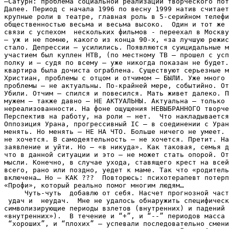
–Сатурн: проблема социальной реализации творческого пот
Далее. Период с начала 1996 по весну 1999 натив считает
крупные роли в театре, главная роль в 5-серийном телефи
общественностью весьма и весьма высоко.  Один и тот же 
связи с успехом  нескольких фильмов - переехал в Москву
– уж и не помню, какого из конца 90-х, «за лучшую режис
стало. Депрессии – усилились. Появляются суицидальные м
участием был куплен НТВ, (по местному ТВ – прошел с усп
полку и – судя по всему – уже никогда показан не будет.
квартира была дочиста ограблена. Существуют серьезные м
Христиан, проблемы с отцом и отчимом – БЫЛИ. Уже много 
проблемы – не актуальны. По-крайней мере, событийно. От
Убили. Отчим – спился и повесился. Мать живет далеко. П
мужем – также давно – НЕ АКТУАЛЬНЫ. Актуальна – только 
нереализованности. На фоне ощущения НЕВЫБРАННОГО творче
Перспектив на работу, на роли – нет.  Что накладывается
Оппозиция Урана, прогрессивный IC – в соединении с Уран
менять. Но менять – НЕ НА ЧТО. Больше ничего не умеет. 
не хочется. В самодеятельность – не хочется. Претит. На
заявление и уйти. Но – «в никуда». Как таковая, семья д
что в данной ситуации и это – не может стать опорой. От
мысли. Конечно, в случае ухода, ставящего крест на всей
всего, рано или поздно, уедет к маме. Так что «родитель
включена… Но – КАК ???  Повторюсь: психотерапевт потерп
«Профи», который реально помог многим людям…

     Чуть-чуть  добавлю от себя. Насчет прогнозной част
 удач и  неудач.  Мне не удалось обнаружить специфическ
символизирующие периоды взлетов (внутренних) и падений 
«внутренних»).  В течение и “+”, и “--” периодов масса 
 “хороших”, и “плохих” – успевали последовательно смени