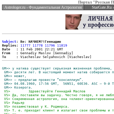
Портал "Русская 
Astrologer.ru - Фундаментальная Астрология
StarGate.Ru
Subject
: Re: НАЧНЕМ?!Геннадию
Replies:
11777
11778
11796
11819
Date   :
From   :
To     :