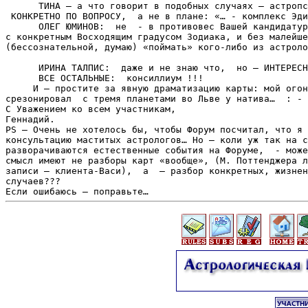
      ТИНА – а что говорит в подобных случаях – астропс
 КОНКРЕТНО ПО ВОПРОСУ,  а не в плане: «… - комплекс Эди
      ОЛЕГ ЮМИНОВ:  не  - в противовес Вашей кандидатур
с конкретным Восходящим градусом Зодиака, и без малейше
(бессознательной, думаю) «поймать» кого-либо из астроло
      ИРИНА ТАЛПИС:  даже и не знаю что,  но – ИНТЕРЕСН
      ВСЕ ОСТАЛЬНЫЕ:  консиллиум !!!  

     И – простите за явную драматизацию карты: мой огон
срезонировал  с тремя планетами во Льве у натива…  : - 
С Уважением ко всем участникам,

Геннадий. 

PS – Очень не хотелось бы, чтобы Форум посчитал, что я 
консультацию маститых астрологов… Но – коли уж так на с
разворачиваются естественные события на Форуме,  - може
смысл имеют не разборы карт «вообще», (М. Поттенджера л
записи – клиента-Васи),  а  – разбор конкретных, жизнен
случаев???
