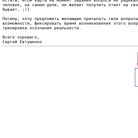
Кстати, если карта на момент задания вопроса не радикал
человек, на самом деле, не желает получить ответ на сво
бывает. ;))

Посему, хочу предложить желающим присылать свои вопросы
возможности, фиксировать время возникновения этого вопр
тренировка осознания реальности.

Всего хорошего,
