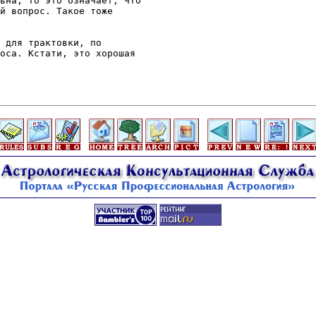
ьна, то это означает, что

й вопрос. Такое тоже

 для трактовки, по

оса. Кстати, это хорошая
