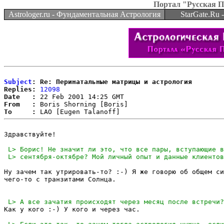
Портал "Русская 
Astrologer.ru - Фундаментальная Астрология
StarGate.Ru
Subject
: Re: Перинатальные матрицы и астрология
Replies:
12098
Date   :
From   :
To     :
Здравствуйте!

Ну зачем так утрировать-то? :-) Я же говорю об общем си
чего-то с транзитами Солнца.

Как у кого :-) У кого и через час.
