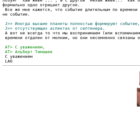
лозунг "Хай живе ...", а с другой "Нехай живе..." как б
формально одно отрицает другое.

 Все же мне кажется, что событие длительным по времени 
не событие.  

 А вот не всегда то что мы воспринимаем (или вспоминаем
 времени отдален от молнии, но они несомненно связаны о
 С уважением 
