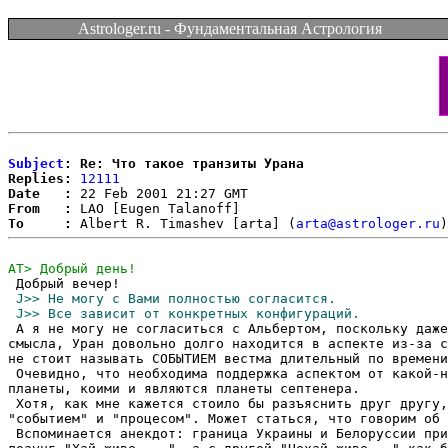
Astrologer.ru - Фундаментальная Астрология
Subject
: Re: Что такое транзиты Урана
Replies:
12111
Date   :
From   :
To     :
 Albert R. Timashev [arta] (
arta@astrologer.ru
 А я не могу не согласиться с Альбертом, поскольку даже
смысла, Уран довольно долго находится в аспекте из-за с
не стоит называть СОБЫТИЕМ вестма длительный по времени
 Очевидно, что необходима поддержка аспектом от какой-н
планеты, коими и являются планеты септенера.

 Хотя, как мне кажется стоило бы разъяснить друг другу,
"событием" и "процесом". Может статься, что говорим об 
 Вспоминается анекдот: граница Украины и Белоруссии при