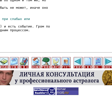
ы об одном и том же, но

быть не может, иначе оно

) и есть событие. Гром по

дним процессом. 
