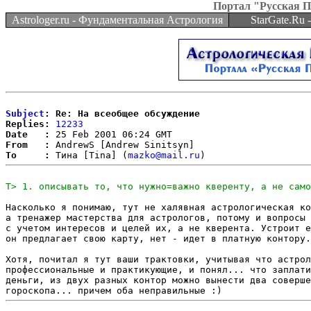
Портал "Русская 
Astrologer.ru - Фундаментальная Астрология
StarGate.Ru
Subject
: Re: На всеобщее обсуждение
Replies:
12233
Date   :
From   :
To     :
 Тина [Tina] (
mazko@mail.ru
Насколько я понимаю, тут не халявная астрологическая ко
а тренажер мастерства для астрологов, потому и вопросы 
с учетом интересов и целей их, а не кверента. Устроит е
он предлагает свою карту, нет - идет в платную контору.

Хотя, почитал я тут ваши трактовки, учитывая что астрол
профессиональные и практикующие, и понял... что заплати
деньги, из двух разных контор можно вынести два соверше