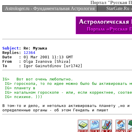
Портал "Русская 
Astrologer.ru - Фундаментальная Астрология
StarGate.Ru
Subject
: Re: Музыка
Replies:
12364
Date   :
From   :
To     :
В том-то и дело, и нетолько активировать планету ,но и 