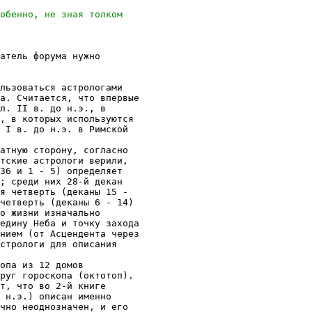
атель форума нужно

льзоваться астрологами

а. Считается, что впервые

л. II в. до н.э., в

, в которых используются

 I в. до н.э. в Римской

атную сторону, согласно

тские астрологи верили,

36 и 1 - 5) определяет

; среди них 28-й декан

я четверть (деканы 15 -

четверть (деканы 6 - 14)

о жизни изначально

едину Неба и точку захода

нием (от Асцендента через

стрологи для описания

опа из 12 домов

руг гороскопа (октотоп).

т, что во 2-й книге

 н.э.) описан именно

чно неоднозначен, и его
