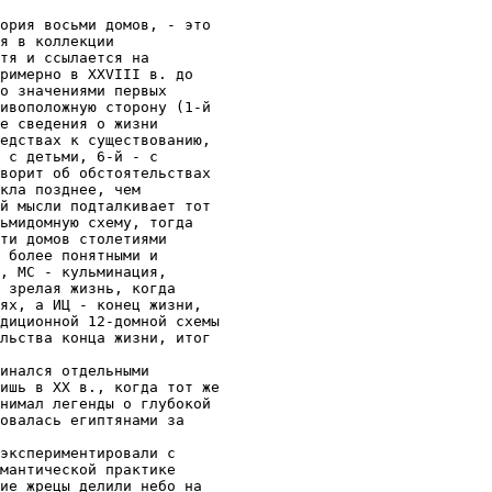
ория восьми домов, - это 

я в коллекции

тя и ссылается на

римерно в XXVIII в. до

о значениями первых

ивоположную сторону (1-й

е сведения о жизни

едствах к существованию,

 с детьми, 6-й - с

ворит об обстоятельствах

кла позднее, чем

й мысли подталкивает тот

ьмидомную схему, тогда

ти домов столетиями

 более понятными и

, МС - кульминация,

 зрелая жизнь, когда

ях, а ИЦ - конец жизни,

диционной 12-домной схемы

льства конца жизни, итог

инался отдельными

ишь в XX в., когда тот же

нимал легенды о глубокой

овалась египтянами за

экспериментировали с

мантической практике

ие жрецы делили небо на
