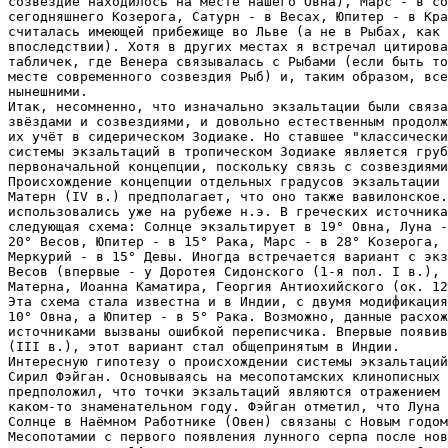
созвездие находилось на месте нашего Овна), Марс - в со
сегодняшнего Козерога, Сатурн - в Весах, Юпитер - в Кра
считалась имеющей прибежище во Льве (а не в Рыбах, как 
впоследствии). Хотя в других местах я встречал цитирова
табличек, где Венера связывалась с Рыбами (если быть то
месте современного созвездия Рыб) и, таким образом, все
нынешними. 

Итак, несомненно, что изначально экзальтации были связа
звёздами и созвездиями, и довольно естественным продолж
их учёт в сидерическом Зодиаке. Но ставшее "классически
системы экзальтаций в тропическом Зодиаке является груб
первоначальной концепции, поскольку связь с созвездиями
Происхождение концепции отдельных градусов экзальтации 
Матерн (IV в.) предполагает, что оно также вавилонское.
использовались уже на рубеже н.э. В греческих источника
следующая схема: Солнце экзальтирует в 19° Овна, Луна -
20° Весов, Юпитер - в 15° Рака, Марс - в 28° Козерога, 
Меркурий - в 15° Девы. Иногда встречается вариант с экз
Весов (впервые - у Доротея Сидонского (1-я пол. I в.), 
Матерна, Иоанна Каматира, Георгия Антиохийского (ок. 12
Эта схема стала известна и в Индии, с двумя модификация
10° Овна, а Юпитер - в 5° Рака. Возможно, данные расхож
источниками вызваны ошибкой переписчика. Впервые появив
(III в.), этот вариант стал общепринятым в Индии.

Интересную гипотезу о происхождении системы экзальтаций
Сирил Фэйган. Основываясь на месопотамских клинописных 
предположил, что точки экзальтаций являются отражением 
каком-то знаменательном году. Фэйган отметил, что Луна 
Солнце в Наёмном Работнике (Овен) связаны с Новым годом
Месопотамии с первого появления лунного серпа после нов