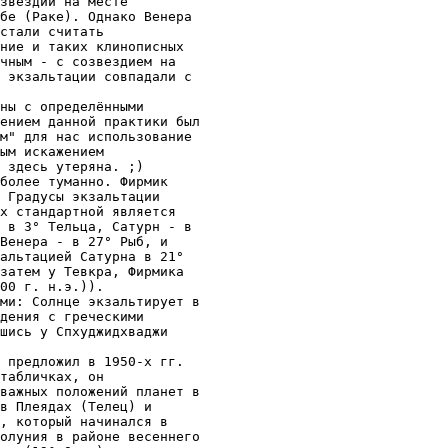
звездии на месте

бе (Раке). Однако Венера

стали считать

ние и таких клинописных

чным - с созвездием на

 экзальтации совпадали с

ны с определёнными

ением данной практики был

м" для нас использование

ым искажением

 здесь утеряна. ;)

более туманно. Фирмик

 Градусы экзальтации

х стандартной является

 в 3° Тельца, Сатурн - в

Венера - в 27° Рыб, и

альтацией Сатурна в 21°

затем у Тевкра, Фирмика

00 г. н.э.)). 

ми: Солнце экзальтирует в

дения с греческими

шись у Спхуджидхваджи

 предложил в 1950-х гг.

табличках, он

важных положений планет в

в Плеядах (Телец) и

, который начинался в

олуния в районе весеннего
