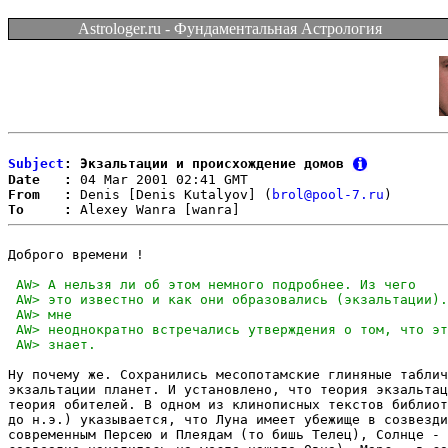
Astrologer.ru - Фундаментальная Астрология
Subject
: Экзальтации и происхождение домов
Date   :
From   :
 Denis [Denis Kutalyov] (
brol@pool-7.ru
To     :
Доброго времени !

Ну почему же. Сохранились месопотамские глиняные таблич
экзальтации планет. И установлено, что теория экзальтац
теория обителей. В одном из клинописных текстов библиот
до н.э.) указывается, что Луна имеет убежище в созвезди
современным Персею и Плеядам (то бишь Телец), Солнце - 