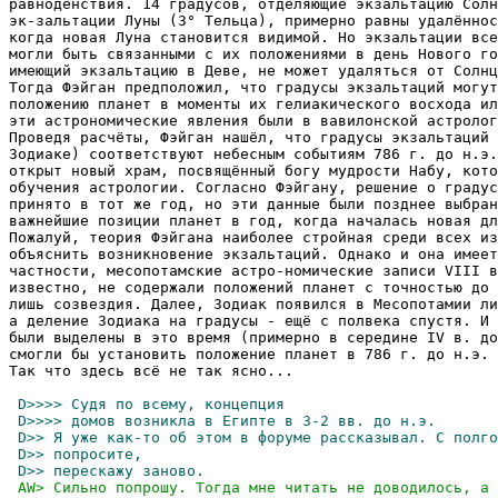
равноденствия. 14 градусов, отделяющие экзальтацию Солн
эк-зальтации Луны (3° Тельца), примерно равны удалённос
когда новая Луна становится видимой. Но экзальтации все
могли быть связанными с их положениями в день Нового го
имеющий экзальтацию в Деве, не может удаляться от Солнц
Тогда Фэйган предположил, что градусы экзальтаций могут
положению планет в моменты их гелиакического восхода ил
эти астрономические явления были в вавилонской астролог
Проведя расчёты, Фэйган нашёл, что градусы экзальтаций 
Зодиаке) соответствуют небесным событиям 786 г. до н.э.
открыт новый храм, посвящённый богу мудрости Набу, кото
обучения астрологии. Согласно Фэйгану, решение о градус
принято в тот же год, но эти данные были позднее выбран
важнейшие позиции планет в год, когда началась новая дл
Пожалуй, теория Фэйгана наиболее стройная среди всех из
объяснить возникновение экзальтаций. Однако и она имеет
частности, месопотамские астро-номические записи VIII в
известно, не содержали положений планет с точностью до 
лишь созвездия. Далее, Зодиак появился в Месопотамии ли
а деление Зодиака на градусы - ещё с полвека спустя. И 
были выделены в это время (примерно в середине IV в. до
смогли бы установить положение планет в 786 г. до н.э. 
Так что здесь всё не так ясно...
