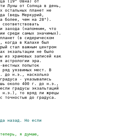
ца (19° Овна) от

ти Луны от Солнца в день,

х остальных планет не

да (ведь Меркурий,

а более, чем на 28°).

 соответствовать

и захода (напомним, что

ии среди самых значимых).

планет (в сидерическом

, когда в Калахе был

рый стал важным центром

ах экзальтации не было

ы из храмовых записей как

я астрологии эра.

-вестных попыток

 ряд уязвимых мест. В

. до н.э., насколько

градуса - указывались

шь около 400 г. до н.э.,

если градусы экзальтаций

 н.э.), то вряд ли жрецы

с точностью до градуса.
