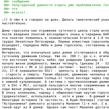
;(( О чём я и говорил на днях. Делать тематический указ
настоятельно.

Дома гороскопа как отражение суточного цикла стали испо
после введения понятий восходящего знака и Середины Неб
эти понятия появились в эллинистическом Египте в 1-й по
трудах Нехепсона-Петосирида. Первые известные гороскопы
Асцендент, Середина Неба и дома гороскопа, составлены в
империи.

Интересно, что изначально цикл домов отсчитывался в обр
суточному движению Солнца. Уже ок. 200 г. до н.э. египе
что восточная четверть небес при рождении (деканы 33 - 
начало жизни рождённого; южная четверть (деканы 24 - 32
соотносится с MC в 12-домной системе) - юность; западна
23; 17-й эквивалентен DSC) - зрелость и брак; северная 
- старость и смерть. Таким образом, движение человека п
описывалось движением Солнца от точки восхода через Сер
к нижней кульминации. А система с противоположным движе
IC и DSC к MC), которой пользуются многие современные а
хода жизни рождённого, возникла спустя столетия.

В эпоху эллинизма, наряду с общеизвестным кругом гороск
(додекатопом), использовался - хотя и реже - 8-домный к
Некоторые историки (в частности, А.Буше-Леклерк) считаю
"Астрономики" римского астролога Манилия (1-я пол. I в.
такой круг из 8 домов. Однако сам текст Манилия достато