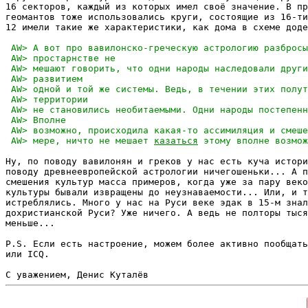
16 секторов, каждый из которых имел своё значение. В пр
геомантов тоже использовались круги, состоящие из 16-ти
12 имели такие же характеристики, как дома в схеме доде
 AW> мере, ничто не мешает 
казаться
Ну, по поводу вавилонян и греков у нас есть куча истори
поводу древнеевропейской астрологии ничегошеньки... А п
смешения культур масса примеров, когда уже за пару веко
культуры бывали извращены до неузнаваемости... Или, и т
истреблялись. Много у нас на Руси веке эдак в 15-м знал
дохристианской Руси? Уже ничего. А ведь не полторы тыся
меньше...

P.S. Если есть настроение, можем более активно пообщать
или ICQ.
