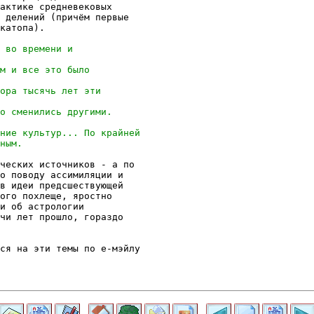
актике средневековых

 делений (причём первые

катопа).

ческих источников - а по

о поводу ассимиляции и

в идеи предсшествующей

ого похлеще, яростно

и об астрологии

чи лет прошло, гораздо

ся на эти темы по е-мэйлу
