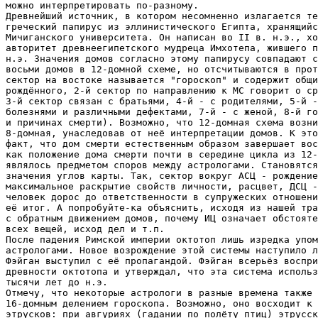
можно интерпретировать по-разному. 

Древнейший источник, в котором несомненно излагается те
греческий папирус из эллинистического Египта, хранящийс
Мичиганского университета. Он написан во II в. н.э., хо
авторитет древнеегипетского мудреца Имхотепа, жившего п
н.э. Значения домов согласно этому папирусу совпадают с
восьми домов в 12-домной схеме, но отсчитываются в прот
сектор на востоке называется "гороскоп" и содержит общи
рождённого, 2-й сектор по направлению к МС говорит о ср
3-й сектор связан с братьями, 4-й - с родителями, 5-й -
болезнями и различными дефектами, 7-й - с женой, 8-й го
и причинах смерти). Возможно, что 12-домная схема возни
8-домная, унаследовав от неё интерпретации домов. К это
факт, что дом смерти естественным образом завершает вос
как положение дома смерти почти в середине цикла из 12-
являлось предметом споров между астрологами. Становятся
значения углов карты. Так, сектор вокруг АСЦ - рождение
максимальное раскрытие свойств личности, расцвет, ДСЦ -
человек дорос до ответственности в супружеских отношени
её итог. А попробуйте-ка объяснить, исходя из нашей тра
с обратным движением домов, почему ИЦ означает обстояте
всех вещей, исход дел и т.п.

После падения Римской империи октотоп лишь изредка упом
астрологами. Новое возрождение этой системы наступило л
Фэйган выступил с её пропагандой. Фэйган всерьёз воспри
древности октотопа и утверждал, что эта система использ
тысячи лет до н.э.

Отмечу, что некоторые астрологи в разные времена также 
16-домным делением гороскопа. Возможно, оно восходит к 
этрусков: при авгуриях (гадании по полёту птиц) этрусск