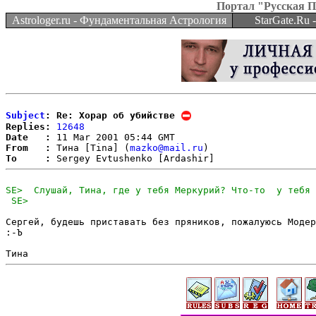
Портал "Русская 
Astrologer.ru - Фундаментальная Астрология
StarGate.Ru
Subject
: Re: Хорар об убийстве
Replies:
12648
Date   :
From   :
 Тина [Tina] (
mazko@mail.ru
To     :
Сергей, будешь приставать без пряников, пожалуюсь Модер
:-Ъ
