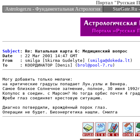
Портал "Русская 
Astrologer.ru - Фундаментальная Астрология
StarGate.Ru
Subject
: Re: Натальная карта 6: Медицинский вопрос
Date   :
From   :
 smilga [Skirma Gudelyte] (
smilga@dokeda.lt
To     :
 КООРДИНАТОР [Denis] (
brol@pool-7.ru
Могу добавить только мелачи:

на критические градусы попадает Лун.узлы и Венера. 

Самое близкое Солнечное затмение, полное, 30 июня 1992г
Копулос в соедин. с Марсом? Но тогда орбис почти 4 град
Жреби глаз соединяет крестовую ситуацию. 

Диагноз потвердили, врождённый порок глаз. 
