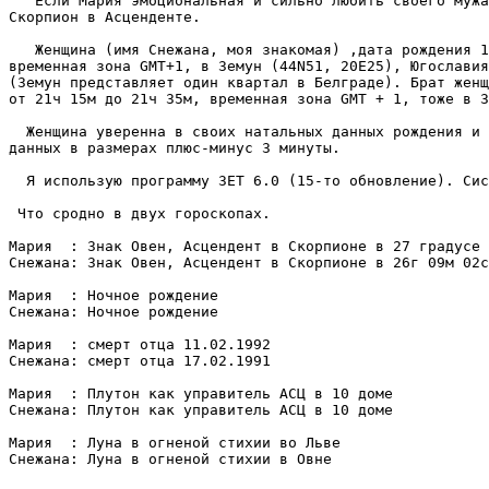
   Если Мария эмоциональная и сильно любить своего мужа
Скорпион в Aсценденте. 

   Женщина (имя Снежана, моя знакомая) ,дата рождения 1
временнaя зона GMT+1, в Земун (44N51, 20Е25), Югославия
(Земун представляет один квартал в Белграде). Брат женщ
от 21ч 15м до 21ч 35м, временная зона GMT + 1, тоже в З
  Женщина уверенна в своих натальных данных рождения и 
данных в размерах плюс-минус 3 минуты.

  Я использую программу ЗЕТ 6.0 (15-то обновление). Сис
 Что сродно в двух гороскопах.

Мария  : Знак Овен, Асцендент в Скорпионе в 27 градусе 
Снежана: Знак Овен, Асцендент в Скорпионе в 26г 09м 02с

Мария  : Ночное рождение

Снежана: Ночное рождение

Мария  : смерт отца 11.02.1992

Снежана: смерт отца 17.02.1991

Мария  : Плутон как управитель АСЦ в 10 доме

Снежана: Плутон как управитель АСЦ в 10 доме

Мария  : Луна в огненой стихии во Льве

Снежана: Луна в огненой стихии в Овне
