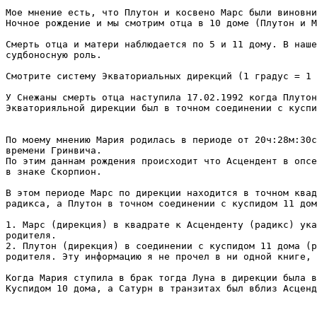
Мое мнение есть, что Плутон и косвено Марс были виновни
Ночное рождение и мы смотрим отца в 10 доме (Плутон и М
Смерть отца и матери наблюдается по 5 и 11 дому. В наше
судбоносную роль.

Смотрите систему Экваториальных дирекций (1 градус = 1 
У Снежаны смерть отца наступила 17.02.1992 когда Плутон
Экваторияльной дирекции был в точном соединении с куспи
По моему мнению Мария родилась в периоде от 20ч:28м:30с
времени Гринвича.

По этим даннам рождения происходит что Асцендент в опсе
в знаке Скорпион.

В этом периоде Марс по дирекции находится в точном квад
радикса, а Плутон в точном соединении с куспидом 11 дом
1. Марс (дирекция) в квадрате к Асценденту (радикс) ука
родителя. 

2. Плутон (дирекция) в соединении с куспидом 11 дома (р
родителя. Эту информацию я не прочел в ни одной книге, 
Когда Мария ступила в брак тогда Луна в дирекции была в
Куспидом 10 дома, а Сатурн в транзитах был вблиз Асценд