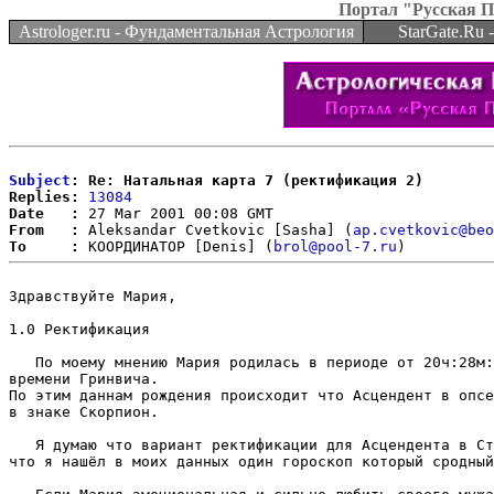
Портал "Русская 
Astrologer.ru - Фундаментальная Астрология
StarGate.Ru
Subject
: Re: Натальная карта 7 (ректификация 2)
Replies:
13084
Date   :
From   :
 Aleksandar Cvetkovic [Sasha] (
ap.cvetkovic@beo
To     :
 КООРДИНАТОР [Denis] (
brol@pool-7.ru
Здравствуйте Мария,

1.0 Ректификация

   По моему мнению Мария родилась в периоде от 20ч:28м:
времени Гринвича.

По этим даннам рождения происходит что Асцендент в опсе
в знаке Скорпион.

   Я думаю что вариант ректификации для Aсцендента в Ст
что я нашёл в моих данных один гороскоп который сродный