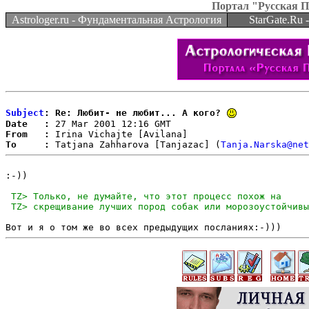
Портал "Русская 
Astrologer.ru - Фундаментальная Астрология
StarGate.Ru
Subject
: Re: Любит- не любит... А кого?
Date   :
From   :
To     :
 Tatjana Zahharova [Tanjazac] (
Tanja.Narska@net
:-))
