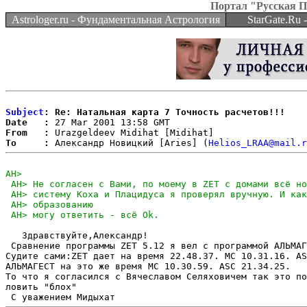
Портал "Русская 
Astrologer.ru - Фундаментальная Астрология
StarGate.Ru
Subject
: Re: Натальная карта 7 Точность расчетов!!!
Date   :
From   :
To     :
 Александр Новицкий [Aries] (
Helios_LRAA@mail.r
   Здравствуйте,Александр!

 Сравнение программы ZET 5.12 я вел с программой АЛЬМАГ
Судите сами:ZET дает на время 22.48.37. МС 10.31.16. AS
АЛЬМАГЕСТ на это же время МС 10.30.59. ASC 21.34.25.

То что я согласился с Вячеславом Селяховичем так это по
ловить "блох"
