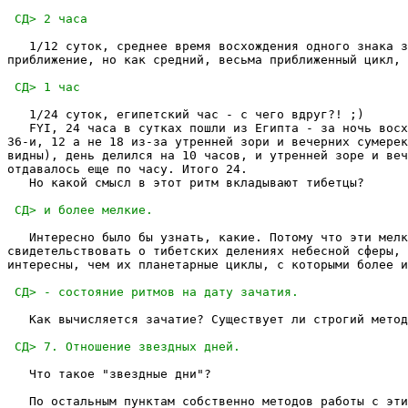
   1/12 суток, среднее время восхождения одного знака з
приближение, но как средний, весьма приближенный цикл, 
   1/24 суток, египетский час - с чего вдруг?! ;)

   FYI, 24 часа в сутках пошли из Египта - за ночь восх
36-и, 12 а не 18 из-за утренней зори и вечерних сумерек
видны), день делился на 10 часов, и утренней зоре и веч
отдавалось еще по часу. Итого 24.

   Но какой смысл в этот ритм вкладывают тибетцы?

   Интересно было бы узнать, какие. Потому что эти мелк
свидетельствовать о тибетских делениях небесной сферы, 
интересны, чем их планетарные циклы, с которыми более и
   Как вычисляется зачатие? Существует ли строгий метод
   Что такое "звездные дни"?

   По остальным пунктам собственно методов работы с эти