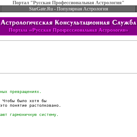
Портал "Русская Профессиональная Астрология"
StarGate.Ru - Популярная Астрология
 Чтобы было хотя бы

это понятие растолковано.
