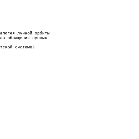
апогея лунной орбиты

ла обращения лунных

тской системе?
