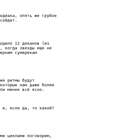
одиака, опять же грубое

сойдет.

одило 12 деканов (из

, когда звезды еще не

ерним сумерекам

ие ритмы будут

которые нам даже более

ли менее всё ясно.

 и, если да, то какой?

ми циклами поговорим,
