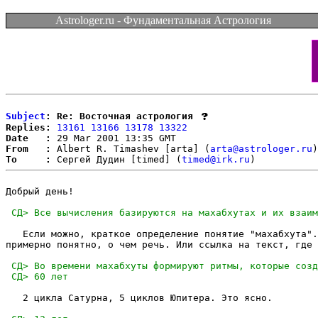
Astrologer.ru - Фундаментальная Астрология
Subject
: Re: Восточная астрология
Replies:
13161
13166
13178
13322
Date   :
From   :
 Albert R. Timashev [arta] (
arta@astrologer.ru
To     :
 Сергей Дудин [timed] (
timed@irk.ru
Добрый день!

   Если можно, краткое определение понятие "махабхута".
примерно понятно, о чем речь. Или ссылка на текст, где 
   2 цикла Сатурна, 5 циклов Юпитера. Это ясно.
