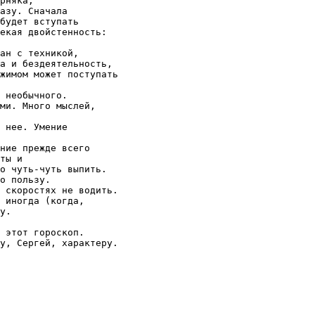
рняка, 

азу. Сначала

будет вступать

екая двойстенность:

ан с техникой,

а и бездеятельность,

жимом может поступать

 необычного.

ми. Много мыслей,

 нее. Умение

ние прежде всего

ты и 

о чуть-чуть выпить.

о пользу.

 скоростях не водить. 

 иногда (когда,

у.

 этот гороскоп.

у, Сергей, характеру.
