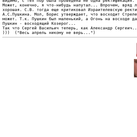
Видимо, с тех пор была проведена не одна ректификация. 
Может, конечно, я что-нибудь напутал... Впрочем, вряд л
хорошая. С.В. тогда еще критиковал Израителевскую ректи
А.С.Пушкина. Мол, Борис утверждает, что восходит Стреле
может. Т.к. Пушкин был маленький, а Огонь на восходе да
Пушкин - восходящий Козерог...

Так что Сергей Васильич теперь, как Александр Сергеич..