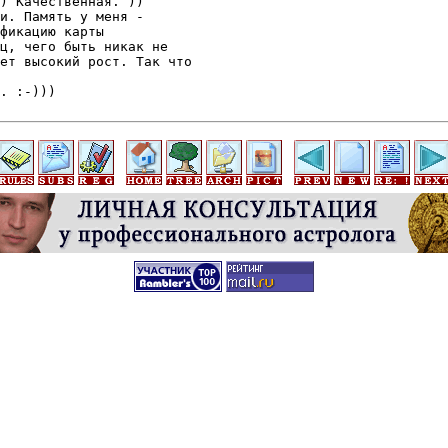
) Качественная. ))

и. Память у меня -

фикацию карты

ц, чего быть никак не

ет высокий рост. Так что

. :-)))
