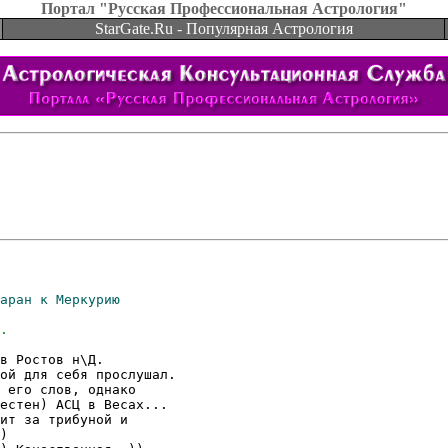
Портал "Русская Профессиональная Астрология"
StarGate.Ru - Популярная Астрология
в Ростов н\Д.

ой для себя прослушал.

 его слов, однако

естен) АСЦ в Весах...

ит за трибуной и

)
