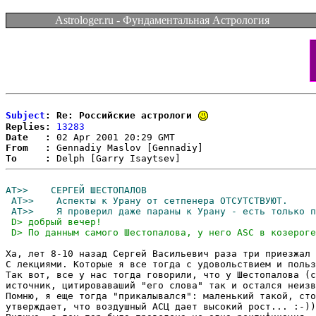
Astrologer.ru - Фундаментальная Астрология
Subject
: Re: Российские астрологи
Replies:
13283
Date   :
From   :
To     :
Ха, лет 8-10 назад Сергей Васильевич раза три приезжал 
С лекциями. Которые я все тогда с удовольствием и польз
Так вот, все у нас тогда говорили, что у Шестопалова (с
источник, цитироваваший "его слова" так и остался неизв
Помню, я еще тогда "прикалывался": маленький такой, сто
утверждает, что воздушный АСЦ дает высокий рост... :-))