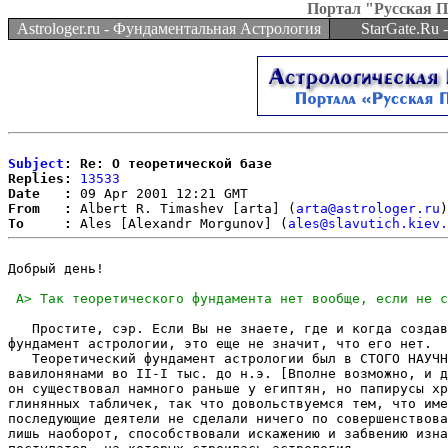
Портал "Русская 
Astrologer.ru - Фундаментальная Астрология
StarGate.Ru
Subject
: Re: О теоретической базе
Replies:
13533
Date   :
From   :
 Albert R. Timashev [arta] (
arta@astrologer.ru
To     :
 Ales [Alexandr Morgunov] (
ales@slavutich.kiev.
Добрый день!

   Простите, сэр. Если Вы не знаете, где и когда создав
фундамент астрологии, это еще не значит, что его нет.

   Теоретический фундамент астрологии был в СТОГО НАУЧН
вавилонянами во II-I тыс. до н.э. [Вполне возможно, и д
он существовал намного раньше у египтян, но папирусы хр
глинянных табличек, так что довольствуемся тем, что име
последующие деятели не сделали ничего по совершенствова
лишь наоборот, способствовали искажению и забвению изна