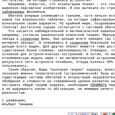
постулатов, на которых строилась астрология.

   Например, известно, что экзальтации планет - это ско
вавилоно-персидское изобретение. И оно вытекало из стро
наблюдаемых
 феноменов.

   Обители впервые упоминаются греками, хотя нельзя иск
нашли тех вавилонских табличек, на которых зафиксирован
изначальном своем варианте. По крайней мере, поздневави
(поясов) достаточно хорошо согласуется с системой обите
   Что касается наблюдательной и математической вавилон
например, согласно вавилонской планетной теории, Меркур
звезда в 
созвездии
 Девы, был дольше всего невиден (до с
вечерняя звезда). А появившись в 
созвездии
 Близнецов ка
дольше всего виден. Для других планет имеются тоже дост
существенно более сложные, закономерности. Очевидно, чт
основной для астрологических построений. А потом, по ме
птолемеевскую модель мира с ее математической астрономи
результате чего астрологи позабыли, откуда взялись 99% 
пользовались.

   Таким образом, Ваша "волновая теория" зодиака, Алекс
незнания именно теоретической (астрономической) базы ас
существующие системы обителей и экзальтаций неудовлетво
обобщения и сложности на современном уровне развития на
построить общую теорию зодиака, необходимо 
ПОНИМАТЬ
 пер
а не выдумывать какие-то абстракции, не имеющие ничего 
реальностью.

С уважением,
