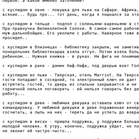
Первое: а какое именно заточение?

с куспидом в овне - ловушка для льва на Сафари. Африка,
всякие... будь про... тот день, когда я пошнался за это
с куспидом в тельце - подпол с соленьями-вареньями в ст
Пра-правнучка Великолепной Солохи. В самое-самое рабоче
муж-дальнобойщик. Его уволили с работы. Наверное тоже в
просидел..

с куспидом в близнецах - библиотеку закрыли, не заметив
понедельник библиотекарша взяла отгул. Потом взяла боль
ребенком... Нужная книжка - в руках. Ни фига не понимаю
с куспидом в раке - домик Наф-Нафа, под дверью воет Гол
с куспидом во льве - Тверская, отель Marriot. На Тверск
гости попадают в соседний, то электронный ключ не дает 
встретить гостей, то дверь из спальни закрывается и не 
горничной нельзя поговорить - ей нельзя говорить без де
работу...

с куспидом в деве - любимая девушка оставила ключ от св
командировку. У любимой девушки в деве пораженная венер
сосчитать, а пыль на них - тереть да не успеть до вовра
с куспидом в весах - пришла подружка, у подружки больша
молодой человек. К утру, конечно, подружка уйдет, но по
не звонит ей частро-часто...
