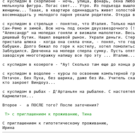
с куспидом в скорпионе - ночь, улица, фонарь, окна любо
мелькнула фигура. Погас свет... Утро. Из подъезда вышло
женщины... Тааак, в квартире одиннадцать живет холостой
восемнадцать у молодого парня уехали родители. Откуда в
с куспидом в стрельце - понятно, что Италия. Только мал
Сан-Ремо и зимой. Всю ночь под окном двухзвездочного (!
"Александр" на мопедах гоняли и визжали малолетки. Весь
дешевый бутик. Нашел вещевой рынок. Украли деньги. Стер
пристала шлюха - когда она сняла очки, - понял, что год
бабушке. Долго бежал по горе к костелу, хотел помолитьс
Заблудился. Девченка на мопеде сперла сумку. Пусть опят
заводскую многотиражку напишу все про эту ... Италию...

с куспидом в козероге - "Ау! Сколько там еще до конца р
с куспидом в водолее - курсы по освоению компьтерной гр
Пятачок. Бех Пуха, без шарика, даже без Иа. Учитель ска
кто закроет Виндоуз...

с куспидом в рыбах - Д'Артаньян на рыбалке. С настоятел
Кармелиток... 

Второе -  а ПОСЛЕ того? После заточения?

С приглашением к гипотетическому проживанию,
