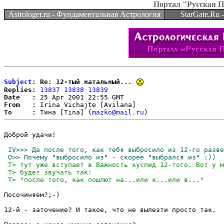
Портал "Русская 
Astrologer.ru - Фундаментальная Астрология
StarGate.Ru
Subject
: Re: 12-тый натальный...
Replies:
13837
13838
13839
Date   :
From   :
To     :
 Тина [Tina] (
mazko@mail.ru
Доброй удачи! 

Посочиняем?;-)

12-й - заточение? И такое, что не вылезти просто так. 
