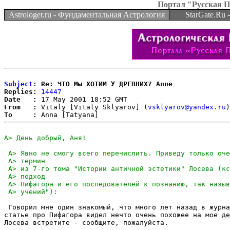
Портал "Русская 
Astrologer.ru - Фундаментальная Астрология
StarGate.Ru
Subject
: Re: ЧТО Мы ХОТИМ У ДРЕВНИХ? Анне
Replies:
14447
Date   :
From   :
 Vitaly [Vitaly Sklyarov] (
vsklyarov@yandex.ru
To     :
 Говорил мне один знакомый, что много лет назад в журна
статье про Пифагора видел нечто очень похожее на мое де
Лосева встретите - сообщите, пожалуйста.
