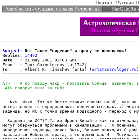
Портал "Русская 
Astrologer.ru - Фундаментальная Астрология
StarGate.Ru
Subject
: Re: Такое "видение" и врагу не пожелаешь!
Replies:
14492
Date   :
From   :
To     :
 Albert R. Timashev [arta] (
arta@astrologer.ru
   Кхм. Имхо. Тот же Витте ставит солнце на ИС, как на 
естественное (в определенных, конечно смыслах...) место
задница, но ИС с точки зрения Подводного - переход с му
  Задница ли ИС??? Та же Ирина Вичайте как то отмечала,
могут обернуться прблемами в канализации... Я понимаю, 
определение задницы, может быть, больше подходит 8 дом.
называется Небесные врата, в то время как 4 - Могила...