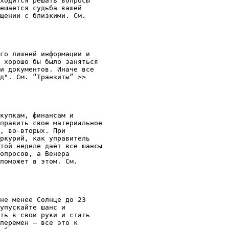
ходится решать вопросы

ешается судьба вашей

щении с близкими. См.

го лишней информации и

 хорошо бы было заняться

и документов. Иначе все

купкам, финансам и

править свое материальное

, во-вторых. При

ркурий, как управитель

той неделе даёт все шансы

опросов, а Венера

поможет в этом. См.

не менее Солнце до 23

упускайте шанс и

ть в свои руки и стать

перемен — все это к
