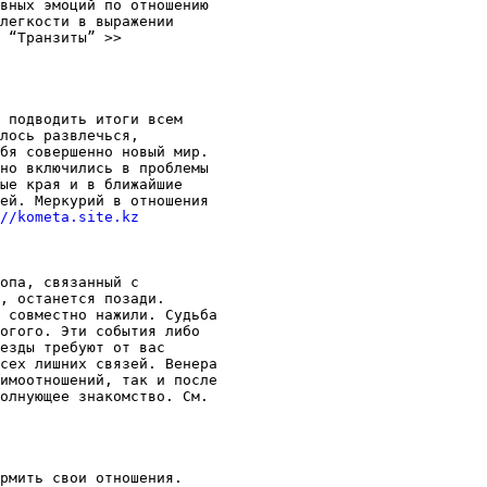
вных эмоций по отношению

легкости в выражении

 подводить итоги всем

лось развлечься,

бя совершенно новый мир.

но включились в проблемы

ые края и в ближайшие

ей. Меркурий в отношения

//kometa.site.kz
опа, связанный с

, останется позади.

 совместно нажили. Судьба

огого. Эти события либо

езды требуют от вас

сех лишних связей. Венера

имоотношений, так и после

олнующее знакомство. См.

рмить свои отношения.
