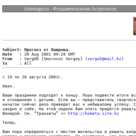
Astrologer.ru - Фундаментальная Астрология
Subject: Прогноз от Лаврова.
Date   :
From   :
 SergOk [Smorovoz Sergey] (
sergok@mail.kz
To     :
с 19 по 26 августа 2001г.

Овен. 

Ваши праздники подходят к концу. Пора подвести итоги вс
и отношениям с детьми. Если вы — представитель творческ
начатое сейчас дело приведет вас к небывалому успеху. С
заодно и себе. На этой неделе Вам опять придётся решать
Венерой. См. “Транзиты” >> 
http://kometa.site.kz
Телец. 

Вам пора определиться с местом жительства и решить вопр