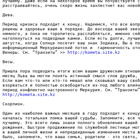
лучшему. Даже если на некоторое время вы почувствуете с
расстраивайтесь, очень скоро жизнь захлестнет вас новой
Дева. 

Период кризиса подходит к концу. Надеемся, что все вопр
решены и здоровье ваше в порядке. До восхода вашей звез
немного, а пока не торопитесь расслабляться, именно сей
натолкнуться на подводные камни. Если есть долги, лучше
августа, когда Солнце посетит ваш знак Зодиака, Вы в по
информационный Меркурианский поток и  гармоничность отн
Венеры. См. “Транзиты” >> 
http://kometa.site.kz
Весы. 

Пришла пора подводить итоги всем вашим дружеским отноше
месяц Льва вы могли понять истинный смысл слов дружба, 
Если вам что-то или кто-то мешал или сковывал вашу своб
взорваться и полностью освободиться из-под любого влиян
http://kometa.site.kz
Скорпион. 

Один из наиболее важных месяцев в году подходит к концу
началась тотальная ломка вашей судьбы. Запомните, все ч
лучшему. Это всего лишь знаки полного обновления вашей 
рождения. Быстрое продвижение по служебной лестнице мог
в вашей личной жизни и непредвиденные изменения места ж
было, запомните, что ваша семья, родители - это свято, 