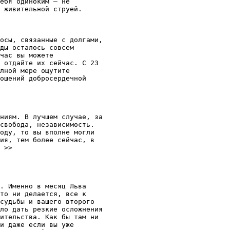
ебя одиноким — не

 живительной струей.  

осы, связанные с долгами,

ды осталось совсем

час вы можете

 отдайте их сейчас. С 23

лной мере ощутите

ошений добросердечной

ниям. В лучшем случае, за

свобода, независимость.

оду, то вы вполне могли

ия, тем более сейчас, в

. Именно в месяц Льва

то ни делается, все к

судьбы и вашего второго

ло дать резкие осложнения

ительства. Как бы там ни

и даже если вы уже
