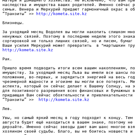
матери и домашнего хозяйства. Не исключено, что вам при
наследства и имущества ваших родителей. Именно сейчас р
семьи. Венера и Меркурий придают гармоничный окрас в об
“Транзиты” >> 
http://kometa.site.kz
Близнецы. 

За уходящий месяц Водолея вы могли накопить слишком мно
ненужных связей. Поэтому в последнюю неделю этого знака
сортировкой не только лишних связей, но и писем, бумаг 
http://kometa.site.kz
Рак. 

Пришло время подводить итоги всем вашим накоплениям, по
имуществу. За уходящий месяц Льва вы имели все шансы по
положение, во-первых, и зарядиться энергией на весь год
чрезмерной жадности и эгоизме вы могли все потерять. Ме
аспекта, который он сейчас делает к Вашему Солнцу, на э
для позитивного разрешения всех финансовых и бумажных в
придающая Вам сейчас обоятельности и привлекательности 
“Транзиты” >>  
http://kometa.site.kz
Лев. 

Увы, но самый яркий месяц в году подходит к концу. Тем 
августа будет ещё находиться в вашем знаке, поэтому не 
дерзайте. Именно сейчас звезды дают вам шанс многое взя
хозяином своей судьбы. Благо, вы не боитесь новшеств и 