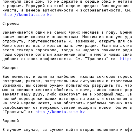
покинули свой дом, то не держите в сердце обид и негати
к родным. Меркурий на этой неделе придаст Вам ощущение 
http://kometa.site.kz
Стрелец. 

Заканчивается один из самых ярких месяцев в году. Время
вашим новым связям и знакомствам. Многим из вас уже уда
отдохнуть, попутешествовать и, возможно, открыть для се
Некоторым из вас открылся шанс эмиграции. Если вы актив
этого сектора гороскопа, тогда вы надолго покинете родн
годы обретете богатый жизненный опыт и много новых связ
добавит оттенок конфликтности. См. “Транзиты” >>  
http:
Козерог. 

Еще немного, и один из наиболее тяжелых секторов гороск
потерями, риском, экстремальными ситуациями и стрессами
Возможно, вы своими руками попытались разрушить то, что
могла слишком жестоко обойтись с вами, лишив самого дор
закалят вашу душу, либо ожесточат ее в холодный лед. Зв
полной переоценки ваших взглядов на жизнь и отсечения в
на этой неделе может, как обострить проблемы личных вза
освобождения от ненужных связей подарить новое, более в
“Транзиты” >> 
http://kometa.site.kz
Водолей. 

В лучшем случае, вы сумели найти вторые половинки и офо