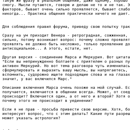
такую же фразу в реальном общении, даже одному, хорошо 
смогу. Мысли путаются, говорю и делаю не то и не так. Э
факторов, бывает очень сильно проявляется, бывает слабо
никогда... Практика общения практически ничего не дает.

Для соблюдения правил форума, приведу свою попытку трак
Сразу на ум приходит Венера - ретроградная, сожженная, 
сильно, потому возникает вопрос: почему сложно проявлят
проявлять ее должно быть несложно, только проявление до
антисоциальное... А этого, кстати, нет.

Другая версия - соединение Марса и Меркурия. Вот цитата
"Если вы непринужденно болтаете с приятелем о разных пу
активен Меркурий. Но вот тема разговора чуть изменилась
сформулировать и выразить вашу мысль, вы напрягаетесь, 
вспомнить, судорожно ищете подходящие слова и на глазах
значит, у вас включился Марс."

Описание включения Марса очень похоже на мой случай. Ес
получается, включается в общении всегда. Может, от соед
происходит? Включается один, а от него и второй? Хотя о
почему этого не происходит в уединении?

Если я не прав - просьба привести свою версию. Хотя, бо
интересует вопрос, что с этим делать? Какие пути разреш
может указать астрология?
