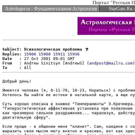
Портал "Русская 
Astrologer.ru - Фундаментальная Астрология
StarGate.Ru
Subject: Психологическая проблема
Replies:
15906
15908
15911
15936
Date   :
From   :
 Andrew Sinitsyn [AndrewS] (
andpost@mailru.com
To     :
Добрый день!

Имеется человек (я, 8-11-78, 10-23, Норильск) с проблем
Хотелось бы найти ее истоки в натальной карте, а еще лу
Суть хорошо описана в книжке "Темпераменты" Э.Кречмера.

"Гиперэстетическая аффективная установка при появлении 
как чрезмерно сильное раздражение... парализуя, действу
двигательную сферу".

Если проще - в общении меня "клинит". Сам, наедине с со
выразить свои мысли могу внятно и красиво, вот как здес