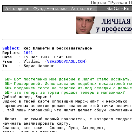
Портал "Русская 
Astrologer.ru - Фундаментальная Астрология
StarGate.Ru
Subject
: Re: Планеты и бессознательное
Replies:
1641
Date   :
From   :
 Vladimir (
VSAZONOV@AOL.COM
To     :
Добрый вечер, Борис !

Видимо в твоей карте оппозиция Марс-Лилит и несколько

гармоничных аспектов делают значение этой точки незамет
С той лишь поправкойц что Лилит делает общую композицию
 Лилит - не самый первый показатель, с которого следует

начинать анализировать карту.

Сначала, все-таки - Солнце, Луна, Асцендент,
