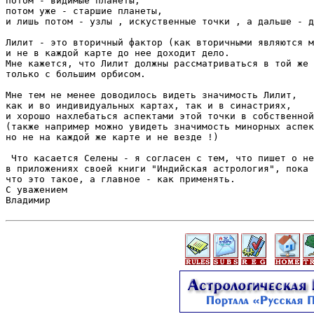
потом - видимые планеты,

потом уже - старшие планеты, 

и лишь потом - узлы , искуственные точки , а дальше - д
Лилит - это вторичный фактор (как вторичными являются м
и не в каждой карте до нее доходит дело.

Мне кажется, что Лилит должны рассматриваться в той же 
только с большим орбисом.

Мне тем не менее доводилось видеть значимость Лилит,

как и во индивидуальных картах, так и в синастриях,

и хорошо нахлебаться аспектами этой точки в собственной
(также например можно увидеть значимость минорных аспек
но не на каждой же карте и не везде !)

 Что касается Селены - я согласен с тем, что пишет о не
в приложениях своей книги "Индийская астрология", пока 
что это такое, а главное - как применять.

С уважением

Владимир
