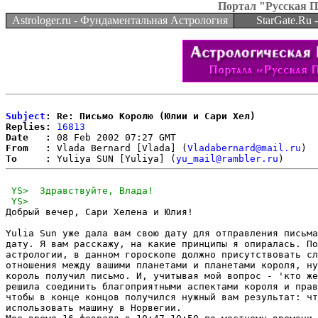
Портал "Русская 
Astrologer.ru - Фундаментальная Астрология
StarGate.Ru
Subject
: Re: Письмо Королю (Юлии и Сари Хел)
Replies:
16813
Date   :
From   :
 Vlada Bernard [Vlada] (
Vladabernard@mail.ru
To     :
 Yuliya SUN [Yuliya] (
yu_mail@rambler.ru
Добрый вечер, Сари Хелена и Юлия!

Yulia Sun уже дала вам свою дату для отправления письма
дату. Я вам расскажу, на какие принципы я опиралась. По
астрологии, в данном гороскопе должно присутствовать сл
отношения между вашими планетами и планетами короля, ну
король получил письмо. И, учитывая мой вопрос - 'кто же
решила соединить благоприятными аспектами короля и прав
чтобы в конце концов получился нужный вам результат: чт
использовать машину в Норвегии. 
