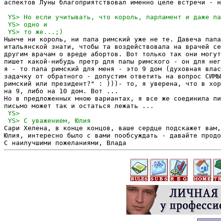
аспектов Луны благоприятствовал именно целе встречи - н
Нынче ни король, ни папа римский уже не те. Давеча папа
итальянской знати, чтобы та воздействовала на врачей се
другим врачам о вреде абортов. Вот только так они могут
пишет какой-нибудь претр для папы римского - он для нег
я - то папа римский для меня - это 9 дом (духовная влас
задачку от обратного - допустим ответить на вопрос СИМЫ
римский или президент?" : )))- то, я уверена, что в хор
на 9, либо на 10 дом. Вот ... 

Но в предложенных мною вариантах, я все же соединила пи
Сари Хелена, в конце концов, ваше сердце подскажет вам,
Юлия, интересно было с вами пообсуждать - давайте продо