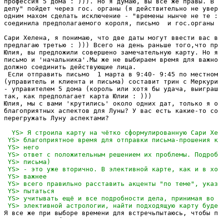
профессия 5 дома : ))). Но я думаю, вы все же правы. В 
делу" пойдет через гос. органы (я действительно не увер
одним махом сделать исключение - "времены нынче не те :
соединила предполагаемого короля, письмо  и гос.органы 
Сари Хелена, я понимаю, что две даты могут ввести вас в
предлагаю третью : ))) Всего на день раньше того,что пр
Юлия, вы предложили совершено замечательную карту. Но я
письмо и 'начальника'.Мы же не выбираем время для важно
должно соединить действующие лица. 

 Если отправить письмо  1 марта в 9:40- 9:45 по местном
(управитель и клиента и письма) составит трин с Меркури
- управителем 5 дома (король или хотя бы удача, выиграш
так, как предполагает карта Юлии : )))

Юлия, мы с вами 'крутились' около одних дат, только я о
благоприятных аспектов для Луны? У вас есть какие-то со
перегружать Луну аспектами?

Я все же при выборе времени для встречьпытаюсь, чтобы п