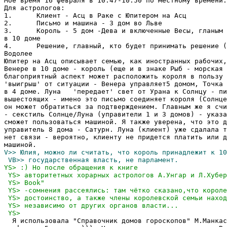
Мое время 16 февраля в 10:47-10:50 по местному времени.

Для астрологов:

1.	Клиент - Асц в Раке с Юпитером на Асц

2.	Письмо и машина - 3 дом во Льве

3.	Король - 5 дом -Дева и включенные Весы, гланым сигнификатором я считаю Солнце

в 10 доме

4.	Решение, главный, кто будет принимать решение (гос службы ...)- 10 дом в

Водолее

Юпитер на Асц описывает семью, как иностранных рабочих,
Венере в 10 доме - король (еще и в знаке Рыб - морская 
благоприятный аспект может расположить короля в пользу 
'выигрыш' от ситуации - Венера управляет5 домом, Точка 
в 4 доме. Луна   'передает' свет от Урана к Солнцу - пи
вышестоящих - имено это письмо соединяет короля (Солнце
он может обратиться за подтверждением. Главным же я счи
- секстиль Солнце/Луна (управители 1 и 3 домов) - указа
сможет пользоваться машиной. Я также уверена, что это д
управитель 8 дома - Сатурн. Луна (клиент) уже сдалала т
нет связи - вероятно, клиенту не придется платить или д
  Я использовала "Справочник домов гороскопов" М.Манкас