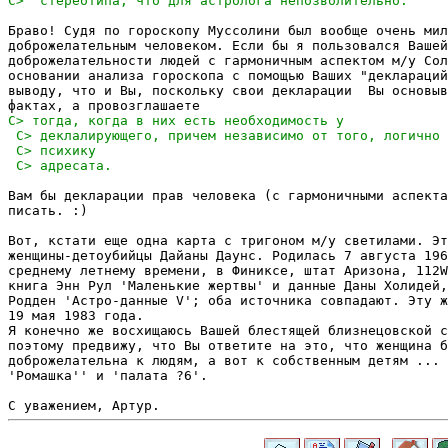
Браво! Судя по гороскопу Муссолини был вообще очень мил
доброжелательным человеком. Если бы я пользовался Вашей
доброжелательности людей с гармоничным аспектом м/у Сол
основании анализа гороскопа с помощью Ваших "деклараций
выводу, что и Вы, поскольку свои декларации  Вы основыв
Вам бы декларации прав человека (с гармоничными аспекта
писать. :)  

Вот, кстати еще одна карта с тригоном м/у светилами. Эт
женщины-детоубийцы Дайаны Даунс. Родилась 7 августа 196
среднему летнему времени, в Финиксе, штат Аризона, 112W
книга Энн Рул 'Маленькие жертвы' и данные Даны Холидей,
Родден 'Астро-данные V'; оба источника совпадают. Эту ж
19 мая 1983 года. 

Я конечно же восхищаюсь Вашей блестящей близнецовской с
поэтому предвижу, что Вы ответите на это, что женщина б
доброжелательна к людям, а вот к собственным детям ... 
'Ромашка'' и 'палата ?6'.
