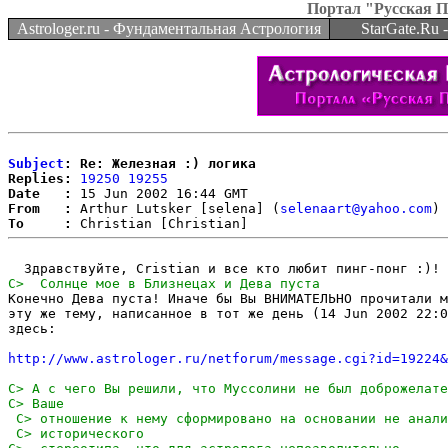
Портал "Русская 
Astrologer.ru - Фундаментальная Астрология
StarGate.Ru
Subject
: Re: Железная :) логика
Replies:
19250
19255
Date   :
From   :
 Arthur Lutsker [selena] (
selenaart@yahoo.com
To     :
Конечно Дева пуста! Иначе бы Вы ВНИМАТЕЛЬНО прочитали м
эту же тему, написанное в тот же день (14 Jun 2002 22:0
здесь:

http://www.astrologer.ru/netforum/message.cgi?id=19224&