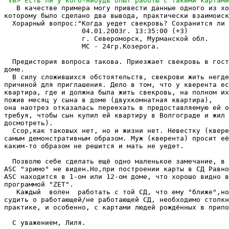
   В качестве примера могу привести данные одного из хо
которому было сделано два вывода, практически взаимоиск
  Хорарный вопрос:"Когда уедет свекровь? Сохранится ли 
                   04.01.2003г. 13:35:00 (+3)

                   г. Североморск, Мурманской обл.

                   МС - 24гр.Козерога.

  Предистория вопроса такова. Приезжает свекровь в гост
доме.

  В силу сложившихся обстоятельств, свекрови жить негде
причиной для приглашения. Дело в том, что у кверента ес
квартира, где и должна была жить свекровь, на полном их
пожив месяц у сына в доме (двухкомнатная квартира),

она наотрез отказалась переехать в предоставляемую ей о
требуя, чтобы сын купил ей квартиру в Волгограде и жил 
досмотреть).

  Ссор,как таковых нет, но и жизни нет. Невестку (квере
самым демонстративным образом. Муж (кверента) просит её
каким-то образом не решится и мать не уедет.

  Позволю себе сделать ещё одно маленькое замечание, в 
ASC "зримо" не виден.Но,при построении карты в СД Равно
ASC находится в 1-ом или 12-ом доме, что хорошо видно в
программой "ZET".

   Каждый  волен  работать с той СД, что ему "ближе",но
судить о работающей/не работающей СД, необходимо столкн
практике, и особенно, с картами людей рождённых в припо