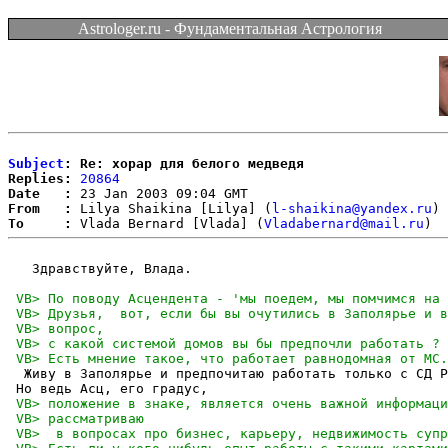
Astrologer.ru - Фундаментальная Астрология
Subject
: Re: хорар для белого медведя
Replies:
20864
Date   :
From   :
 Lilya Shaikina [Lilya] (
l-shaikina@yandex.ru
To     :
 Vlada Bernard [Vlada] (
Vladabernard@mail.ru
   Здравствуйте, Влада.

  Живу в Заполярье и предпочитаю работать только с СД Р