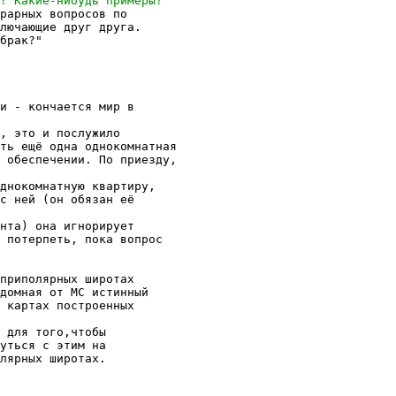
рарных вопросов по

лючающие друг друга.

брак?"

и - кончается мир в 

, это и послужило

ть ещё одна однокомнатная

 обеспечении. По приезду,

днокомнатную квартиру,

с ней (он обязан её 

нта) она игнорирует

 потерпеть, пока вопрос

приполярных широтах

домная от МС истинный

 картах построенных

 для того,чтобы

уться с этим на

лярных широтах.
