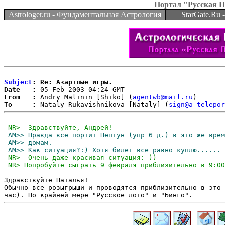
Портал "Русская 
Astrologer.ru - Фундаментальная Астрология
StarGate.Ru
Subject
: Re: Азартные игры.
Date   :
From   :
 Andry Malinin [Shiko] (
agentwb@mail.ru
To     :
 Nataly Rukavishnikova [Nataly] (
sign@a-telepor
Здравствуйте Наталья!

Обычно все розыгрыши и проводятся приблизительно в это 