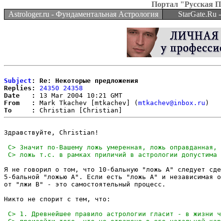
Портал "Русская 
Astrologer.ru - Фундаментальная Астрология
StarGate.Ru
Subject
: Re: Некоторые предложения
Replies:
24350
24358
Date   :
From   :
 Mark Tkachev [mtkachev] (
mtkachev@inbox.ru
To     :
Здравствуйте, Christian!

Я не говорил о том, что 10-бальную "ложь А" следует сде
5-бальной "ложью А". Если есть "ложь А" и независимая о
от "лжи В" - это самостоятельный процесс.

Никто не спорит с тем, что:
