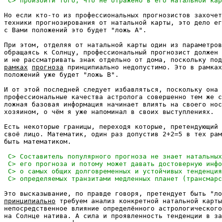
Но если кто-то из профессиональных прогнозистов захочет
техники прогнозирования от натальной карты, это дело ег
с Вами положений это будет "ложь А".

При этом, отделяя от натальной карты один из параметров
обращаясь к Солнцу, профессиональный прогнозист должен 
и не рассматривать знак отдельно от дома, поскольку под
рамках
прогноза
 принципиально недопустимо. Это в рамках
положений уже будет "ложь В".

И от этой последней следует избавляться, поскольку она 
профессиональные качества астролога совершенно тем же с
ложная базовая информация начинает влиять на своего нос
хозяином, о чём я уже напоминал в своих выступлениях.

Есть некоторые границы, переходя которые, претендующий 
своё лицо. Математик, один раз допустив 2+2=5 в тех рам
быть математиком.

принципиально
 требуем анализ конкретной натальной карты
непосредственное влияние определённого астрологического
на Солнце натива. А сила и проявленность тенденции в за