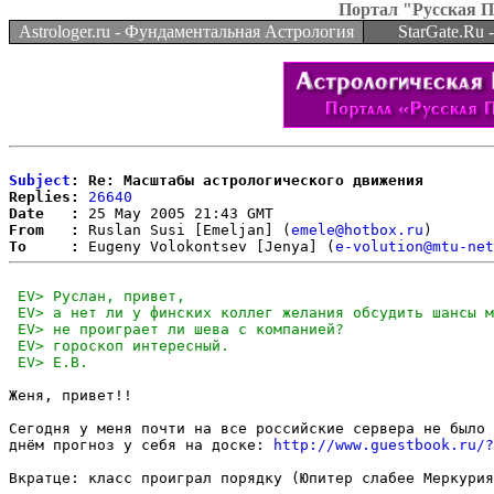
Портал "Русская 
Astrologer.ru - Фундаментальная Астрология
StarGate.Ru
Subject
: Re: Масштабы астрологического движения
Replies:
26640
Date   :
From   :
 Ruslan Susi [Emeljan] (
emele@hotbox.ru
To     :
 Eugeny Volokontsev [Jenya] (
e-volution@mtu-net
Женя, привет!!

Сегодня у меня почти на все российские сервера не было 
днём прогноз у себя на доске: 
http://www.guestbook.ru/?
Вкратце: класс проиграл порядку (Юпитер слабее Меркурия