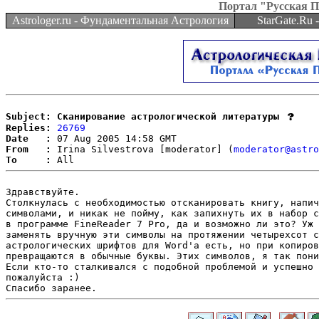
Портал "Русская 
Astrologer.ru - Фундаментальная Астрология
StarGate.Ru
Subject: Сканирование астрологической литературы
Replies:
26769
Date   :
From   :
 Irina Silvestrova [moderator] (
moderator@astro
To     :
Здравствуйте.

Столкнулась с необходимостью отсканировать книгу, напич
символами, и никак не пойму, как запихнуть их в набор с
в программе FineReader 7 Pro, да и возможно ли это? Уж 
заменять вручную эти символы на протяжении четырехсот с
астрологических шрифтов для Word'а есть, но при копиров
превращаются в обычные буквы. Этих символов, я так пони
Если кто-то сталкивался с подобной проблемой и успешно 
пожалуйста :)
