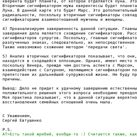
кверента будет планета, от которой отделяется Луна. Это
Вторичным сигнификатором мужа кверентессы будет планета
Луна. В данной карте это будет Марс. Это дополнительный
радикальности, поскольку вторичные сигнификаторы совпад
сигнификаторами взаимоотношений мужчины и женщины.

4) Проанализируем завершенность данной ситуации. Главны
завершения дела является схождение сигнификаторов. Расс
сигнификаторов супругов. Поскольку, главные сигнификато
разлученных знаках, следовательно, их непосредственное 
Также невозможно схожение методом 'передачи света'.

5) Анализ вторичных сигнификаторов показывает, что они,
находятся в сходящейся оппозиции. Однако, имеет место п
поскольку Венера, прежде чем достичь аспекта с Марсом, 
взаимодействие с Сатурном, являющимся сигнификатором по
препятствие их дальнейшей супружеской жизни. Не буду пр
причины.

Вывод: Дело не придет к удачному завершению естественны
положительного решения этого вопроса необходимо преодол
Моя практика показывает, что в данной ситуации вероятно
восстановления семейных отношений очень мала.

С Уважением,

Сергей Евтушенко
