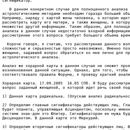
сигнификатор.

   В данном конкретном случае для полноценного анализа 
астрологическими методами необходим гораздо больший объ
Например, наряду с картой жены человека, о котором идет
рассмотреть карту его матери, а также женщины, в котору
множество другой информации. Таким образом, для полноце
анализа в данном случае недостаточно входной информации
рассмотрение этого вопроса требует большого объема врем
  Короче говоря, я считаю, что рассмотрение данного воп
сложностью и серьезностью просто невозможно. Именно поэ
женщине, задавшей вопрос обратиться ко мне лично для пр
астрологического анализа. 

Анализ же хорарной карты в данном случае не сможет проя
возникновения данной ситуации. Однако, для того, чтобы 
соответствовало правила Форума, я проведу краткий анали
Хорарная карта. 17.09.2005  16.05 СПб. Я буду рассматри
вопрос заданный женщиной, о которой идет речь своей под
1) Данная карта радикальна. (Опускаю анализ радикальнос
2) Определим главные сигнификаторы действующих лиц. Гла
будет планета, управляющая Асцендентом, поскольку именн
системе знак-дом это Юпитер. Сигнификатором ее мужа буд
Десцендентом. В данной карте это Меркурий.

3) Определим вторичные сигнификаторы действующих лиц. В