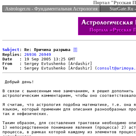
Портал "Русская 
Astrologer.ru - Фундаментальная Астрология
StarGate.Ru
Subject
: Re: Причина разрыва
Replies:
26936
26949
Date   :
From   :
To     :
 Sergey Evtushenko [Ardashir] (
consult@arimoya.
 Добрый день!

В связи с вынесенным мне замечанием, я решил дополнить 
астрологическим комментарием, чтобы оно соответствовало
Я считаю, что астрология подобна математике, т.е. она я
языком, который применим для описания разнообразных про
так и нефизических.

Таким образом, для составления трактовки необходимо опи
1) непосредственное понимание явления (процесса) 2) аст
процесса, в рамках которой каждому из элементов процесс