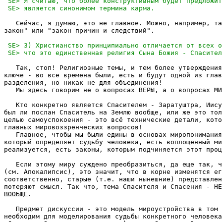
   Сейчас, я думаю, это не главное. Можно, например, та
закон" или "закон причин и следствий".

   Так, стоп! Религиозные темы, и тем более утверждения
ключе - во все времена были, есть и будут одной из глав
разделения, но никак не для объединения!

   Мы здесь говорим не о вопросах ВЕРЫ, а о вопросах МИ
   Кто конкретно является Спасителем - Заратуштра, Иису
был ли послан Спаситель на Землю вообще, или же это тол
целью самоуспокоения - это всё технические детали, кото
главных мировоззренческих вопросов!

   Главное, чтобы мы были едины в основах миропонимания
который определяет судьбу человека, есть воплощенный ми
реализуется, есть законы, которым подчиняется этот проц
   Если этому миру суждено преобразиться, да еще так, ч
(см. Апокалипсис), это значит, что в корне изменятся ег
соответственно, старые (т.е. наши нынешние) представлен
ВООБЩЕ
.

   Предмет дискуссии - это модель мироустройства в том 
необходим для моделирования судьбы конкретного человека