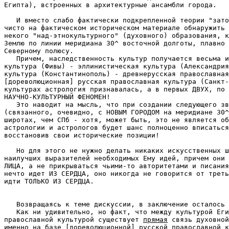
Египта), встроенных в архитектурные ансамбли города.

   И вместо слабо фактически подкрепленной теории "зато
чисто на фактическом историческом материале обнаружить 
некого "над-этнокультурного" (духовного) образования, к
Землю по линии меридиана 30^ восточной долготы, плавно 
Северному полюсу.

   Причем, наследственность культур получается весьма и
культура (Фивы) - эллинистическая культура (Александрия
культура (Константинополь) - древнерусская православная
[дореволюционная] русская православная культура (Санкт-
культурах астрология признавалась, а в первых ДВУХ, по 
НАУЧНО-КУЛЬТУРНЫЙ ФЕНОМЕН!

   Это наводит на мысль, что при создании следующего зв
(связанного, очевидно, с НОВЫМ ГОРОДОМ на меридиане 30^
широтах, чем СПб - хотя, может быть, это не является об
астрологии и астрологов будет шанс полноценно вписаться
восстановив свои исторические позиции!

   Но для этого не нужно делать никаких искусственных ш
наилучших выразителей необходимых Ему идей, причем они 
ЛИЦА, а не прикрываться чьими-то авторитетами и писания
нечто идет ИЗ СЕРДЦА, оно никогда не говорится от треть
идти ТОЛЬКО ИЗ СЕРДЦА.

   Возвращаясь к теме дискуссии, в заключение осталось 
   Как ни удивительно, но факт, что между культурой Еги
православной культурой существует 
прямая
 связь духовной
именно на базе [дореволюционной] русской православной к