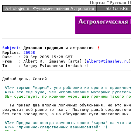
Портал "Русская 
Astrologer.ru - Фундаментальная Астрология
StarGate.Ru
Subject
: Духовная традиция и астрология
Replies:
26958
Date   :
From   :
 Albert R. Timashev [arta] (
albert@timashev.ru
To     :
Добрый день, Сергей!

   Ты привел два вполне логичных объяснения, но это нич
результат всё равно тот же :) Поэтому давай сосредоточи
без того очевидного, а на обсуждении сути поставленных 