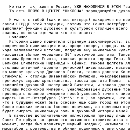
   Но мы и так, живя в России, УЖЕ НАХОДИМСЯ В ЭТОМ "за
   То есть ПРЯМО В ЦЕНТРЕ "ЦИКЛОНА" зарождающейся духов
   И мы-то с тобой (как и все питерцы) находимся не про
самом СЕРДЦЕ этой традиции, потому что Санкт-Петербург 
выполняет функции духовной и культурной столицей всего 
знаешь, но пока еще мало кто это знает:)

   Поясняю:

   Историки давно подметили странную закономерность: вс
современной цивилизации или, проще говоря, города, сыгр
ходе человеческой истории, подарив ему уникальное культ
находятся вблизи меридиана 30^ восточной долготы. Таков
столицы Древнего Египта, таковая долгота города Гизы, б
Великие Египетские Пирамиды и Сфинкс, такова долгота Ал
столицы античной (древне-греческой) цивилизации, наслед
во многом культуру Древнего Египта, такова долгота Конс
Стамбула) - столицы Византийской Империи, унаследовавше
греческую версию христианства, такова долгота Киева - с
явившейся духовной наследницей Византии, и такова долго
столицы Российской Империи, унаследовавшей духовные тра
проследить плавное смещение некой условной точки с широ
широты Санкт-Петербурга (59^55' с.ш.) во времени, что н
что в будущем может быть основан еще один город на этой
более высоких широтах (вполне возможно, за полярным кру
будет сыграть уникальную роль в духовной истории нашей 
   В качестве дополнительной иллюстрации приведу лишь о
Санкт-Петербург во время его активного строительства и 
момент, когда был возвигнут Медный Всадник) называли "С
масштабов строительства и обилия подлинных египетских а