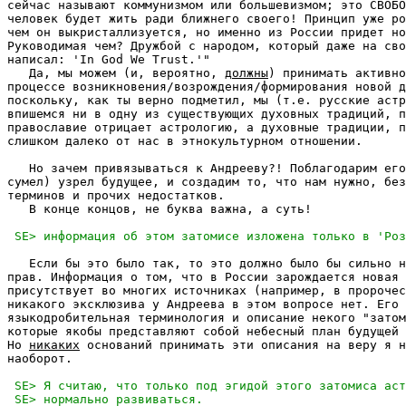
сейчас называют коммунизмом или большевизмом; это СВОБО
человек будет жить ради ближнего своего! Принцип уже ро
чем он выкристаллизуется, но именно из России придет но
Руководимая чем? Дружбой с народом, который даже на сво
написал: 'In God We Trust.'"

   Да, мы можем (и, вероятно, 
должны
) принимать активно
процессе возникновения/возрождения/формирования новой д
поскольку, как ты верно подметил, мы (т.е. русские астр
впишемся ни в одну из существующих духовных традиций, п
православие отрицает астрологию, а духовные традиции, п
слишком далеко от нас в этнокультурном отношении.

   Но зачем привязываться к Андрееву?! Поблагодарим его
сумел) узрел будущее, и создадим то, что нам нужно, без
терминов и прочих недостатков.

   В конце концов, не буква важна, а суть!

   Если бы это было так, то это должно было бы сильно н
прав. Информация о том, что в России зарождается новая 
присутствует во многих источниках (например, в пророчес
никакого эксклюзива у Андреева в этом вопросе нет. Его 
языкодробительная терминология и описание некого "затом
которые якобы представляют собой небесный план будущей 
Но 
никаких
 оснований принимать эти описания на веру я н
наоборот.
