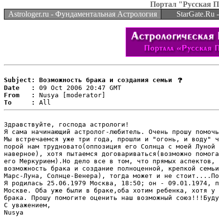
Портал "Русская 
Astrologer.ru - Фундаментальная Астрология
StarGate.Ru
Subject: Возможность брака и создания семьи
Date   :
From   :
To     :
Здравствуйте, господа астрологи!

Я сама начинающий астролог-любитель. Очень прошу помочь
Мы встречаемся уже три года, прошли и "огонь, и воду" ч
порой нам трудновато(оппозиция его Солнца с моей Луной 
наверное), хотя пытаемся договариваться(возможно помога
его Меркурием).Но дело все в том, что прямых аспектов, 
возможность брака и создание полноценной, крепкой семьи
Марс-Луна, Солнце-Венера), тогда может и не стоит....По
Я родилась 25.06.1979 Москва, 18:50; он - 09.01.1974, п
Москве. Оба уже были в браке,оба хотим ребенка, хотя у 
брака. Прошу помогите оценить наш возможный союз!!!Буду
С уважением,
