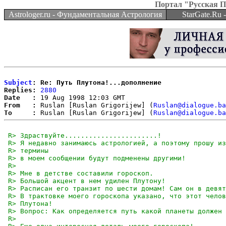
Портал "Русская 
Astrologer.ru - Фундаментальная Астрология
StarGate.Ru
Subject
: Re: Путь Плутона!...дополнение
Replies:
2880
Date   :
From   :
 Ruslan [Ruslan Grigorijew] (
Ruslan@dialogue.ba
To     :
 Ruslan [Ruslan Grigorijew] (
Ruslan@dialogue.ba