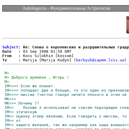
Astrologer.ru - Фундаментальная Астрология
Subject
: Re: Снова о королевских и разрушительных граду
Date   :
From   :
To     :
 Marija [Marija Kudyn] (
berbyuk@iapmm.lviv.ua