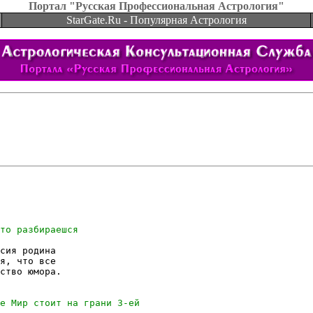
Портал "Русская Профессиональная Астрология"
StarGate.Ru - Популярная Астрология
сия родина 

я, что все

ство юмора.
