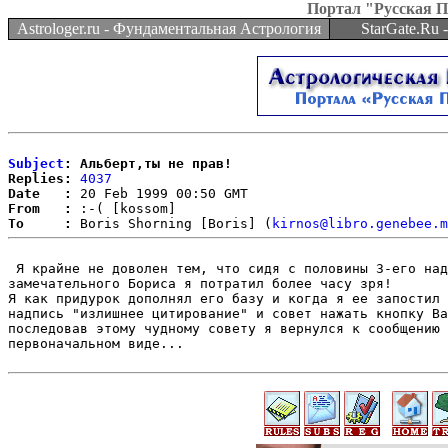
Портал "Русская 
Astrologer.ru - Фундаментальная Астрология
StarGate.Ru
Subject
: Альберт,ты не прав!
Replies:
4037
Date   :
From   :
To     :
 Boris Shorning [Boris] (
kirnos@libro.genebee.m
 Я крайне не доволен тем, что сидя с половины 3-его над
замечательного Бориса я потратил более часу зря!

Я как придурок дополнял его базу и когда я ее запостил 
надпись "излишнее цитирование" и совет нажать кнопку Ba
последовав этому чудному совету я вернулся к сообщению 
первоначальном виде...
