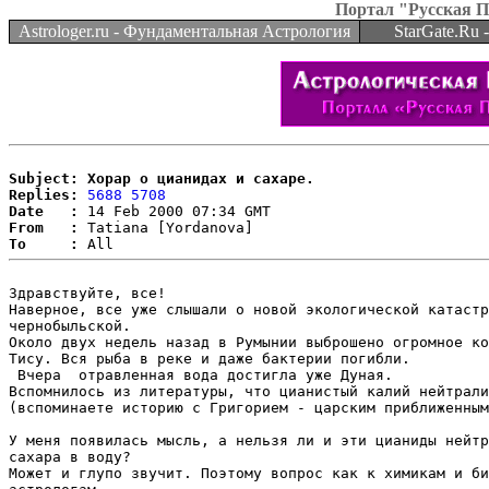
Портал "Русская 
Astrologer.ru - Фундаментальная Астрология
StarGate.Ru
Subject: Хорар о цианидах и сахаре.
Replies:
5688
5708
Date   :
From   :
To     :
Здравствуйте, все!

Наверное, все уже слышали о новой экологической катастр
чернобыльской.

Около двух недель назад в Румынии выброшено огромное ко
Тису. Вся рыба в реке и даже бактерии погибли.

 Вчера  отравленная вода достигла уже Дуная.

Вспомнилось из литературы, что цианистый калий нейтрали
(вспоминаете историю с Григорием - царским приближенным
У меня появилась мысль, а нельзя ли и эти цианиды нейтр
сахара в воду?

Может и глупо звучит. Поэтому вопрос как к химикам и би