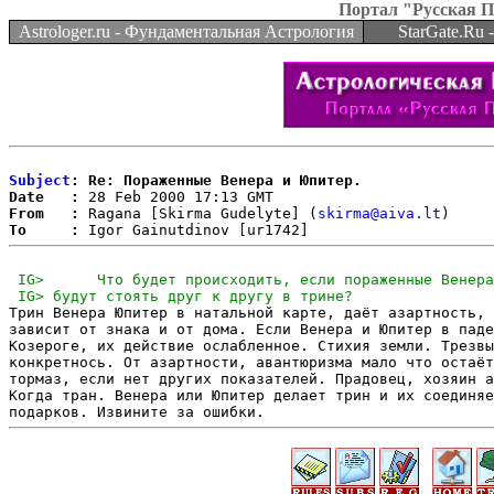
Портал "Русская 
Astrologer.ru - Фундаментальная Астрология
StarGate.Ru
Subject
: Re: Пораженные Венера и Юпитер.
Date   :
From   :
 Ragana [Skirma Gudelyte] (
skirma@aiva.lt
To     :
Трин Венера Юпитер в натальной карте, даёт азартность, 
зависит от знака и от дома. Если Венера и Юпитер в паде
Козероге, их действие ослабленное. Стихия земли. Трезвы
конкретнось. От азартности, авантюризма мало что остаёт
тормаз, если нет других показателей. Прадовец, хозяин а
Когда тран. Венера или Юпитер делает трин и их соединяе