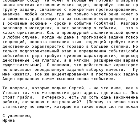
сообщении сходу  (а может и вообще не готова) оговорить
аналитических астрологических задач, попробую только гр
группу задачи, связанные с конкретным прогнозированием.
анализа  любой карты, где не только частей речи может о
и символов, работающих на их смысловое «ускорение»,  пр
в основные искомые - сроки и событие (собятия). Разгово
разговор о методиках, а вот разговор о событии, - это в
характеристиками. Как о процедурной аналитической домин
В любом случае, когда мы даже в прогнозной задаче говор
тенденций, полнота описания этих тенденций требует каче
действенных характеристик гораздо в большей степени. Но
только подготовительный этап к определению события(собы
событийного ряда требует сужения характеристик, переход
действенные (на глаголы, а в мягком, расширенном вариан
существительные). Я понимаю, что действенные характерис
но описывают определенную задачей выборку качеств.   Пу
мне кажется, все же акцентированная в прогнозных задача
Акцентированная самим смыслом слова «событие».  

Те вопросы, которые поднял Сергей, - не что иное, как в
Утешает то, что методология дает адрес, где искать. Пос
стоят грабли.   Интересно, есть ли хоть одна законченна
работа, связанная с астрологией?  (Почему-то резко захо
статистику по людям, которые на такие вещи сил не пожал
С уважением, 

Ирина.
