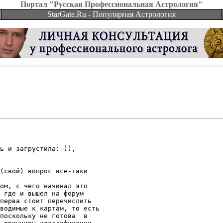
Портал "Русская Профессиональная Астрология"
StarGate.Ru - Популярная Астрология
ь и загрустила:-)),

(свой) вопрос все-таки

ом, с чего начинал это

 где и вышел на форум

перва стоит перечислить

водимые к картам, то есть

поскольку не готова  в
