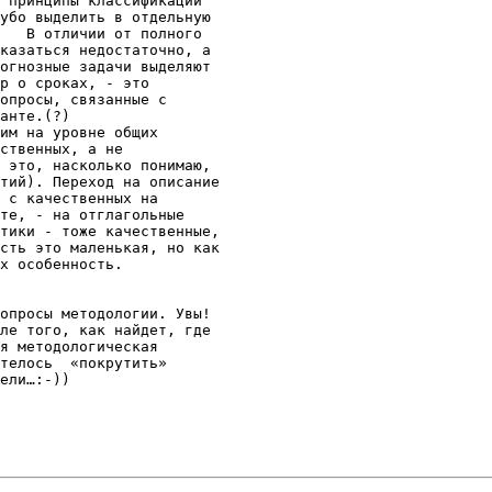
 принципы классификации

убо выделить в отдельную

   В отличии от полного 

казаться недостаточно, а

огнозные задачи выделяют

р о сроках, - это

опросы, связанные с

анте.(?) 

им на уровне общих

ственных, а не

 это, насколько понимаю,

тий). Переход на описание

 с качественных на

те, - на отглагольные

тики - тоже качественные,

сть это маленькая, но как

х особенность.

опросы методологии. Увы!

ле того, как найдет, где

я методологическая

телось  «покрутить»

ели…:-))
