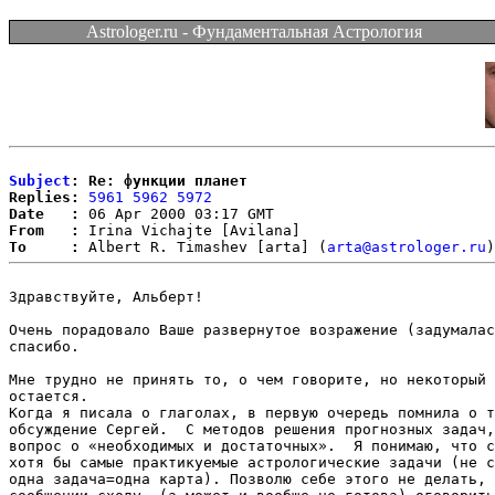
Astrologer.ru - Фундаментальная Астрология
Subject
: Re: функции планет
Replies:
5961
5962
5972
Date   :
From   :
To     :
 Albert R. Timashev [arta] (
arta@astrologer.ru
Здравствуйте, Альберт!

Очень порадовало Ваше развернутое возражение (задумалас
спасибо.

Мне трудно не принять то, о чем говорите, но некоторый 
остается. 

Когда я писала о глаголах, в первую очередь помнила о т
обсуждение Сергей.  С методов решения прогнозных задач,
вопрос о «необходимых и достаточных».  Я понимаю, что с
хотя бы самые практикуемые астрологические задачи (не с
одна задача=одна карта). Позволю себе этого не делать, 