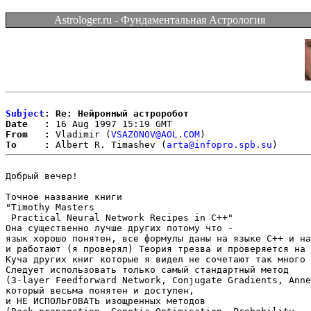
Astrologer.ru - Фундаментальная Астрология
Subject
: Re: Нейронный астроробот
Date   :
From   :
 Vladimir (
VSAZONOV@AOL.COM
To     :
 Albert R. Timashev (
arta@infopro.spb.su
Добрый вечер!

Точное название книги 

"Timothy Masters 

 Practical Neural Network Recipes in C++"

Она существенно лучше других потому что -

язык хорошо понятен, все формулы даны на языке С++ и на
и работают (я проверял) Теория трезва и проверяется на 
Куча других книг которые я видел не сочетают так много 
Следует использовать только самый стандартный метод

(3-layer Feedforward Network, Conjugate Gradients, Anne
который весьма понятен и доступен,

и НЕ ИСПОЛЬгОВАТЬ изощренных методов 
