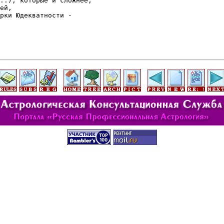
..), которые и сложнее,

ей,

рки Юдекватности -
