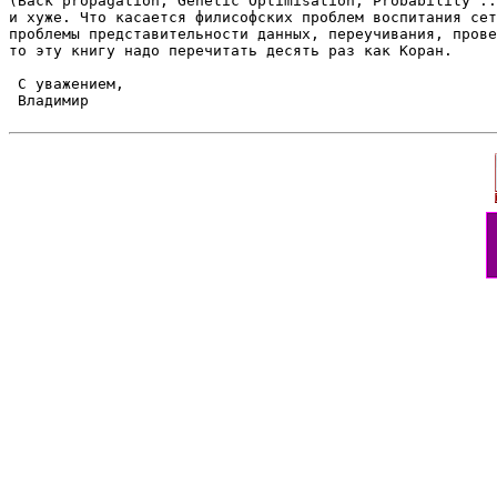
(Back propagation, Genetic Optimisation, Probability ..
и хуже. Что касается филисофских проблем воспитания сет
проблемы представительности данных, переучивания, прове
то эту книгу надо перечитать десять раз как Коран.

 С уважением,

 Владимир
