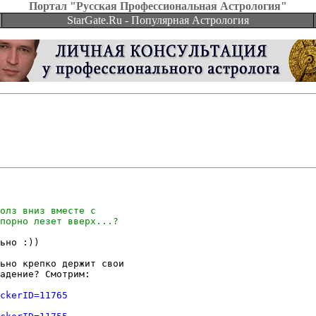
Портал "Русская Профессиональная Астрология"
StarGate.Ru - Популярная Астрология
ьно :))

ьно крепко держит свои

адение? Смотрим:

ckerID=11765