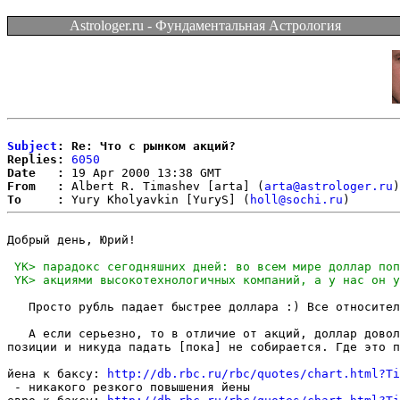
Astrologer.ru - Фундаментальная Астрология
Subject
: Re: Что с рынком акций?
Replies:
6050
Date   :
From   :
 Albert R. Timashev [arta] (
arta@astrologer.ru
To     :
 Yury Kholyavkin [YuryS] (
holl@sochi.ru
Добрый день, Юрий!

   Просто рубль падает быстрее доллара :) Все относител
   А если серьезно, то в отличие от акций, доллар довол
позиции и никуда падать [пока] не собирается. Где это п
йена к баксу: 
http://db.rbc.ru/rbc/quotes/chart.html?Ti
 - никакого резкого повышения йены
