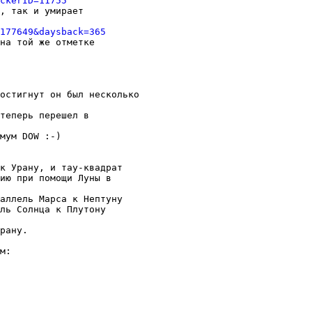
ckerID=11755
, так и умирает

177649&daysback=365
на той же отметке

остигнут он был несколько

теперь перешел в

мум DOW :-)

к Урану, и тау-квадрат

ию при помощи Луны в

аллель Марса к Нептуну

ль Солнца к Плутону

рану.

м:
