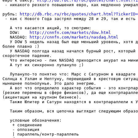
евро к баксу: 
http://db.rbc.ru/rbc/quotes/chart.html?Ti
 - никакого резкого повышения евро, как медленно умирал
рубль: 
http://db.rbc.ru/rbc/quotes/chart.html?TickerID=
 - как с Нового Года застрял между 28 и 29, так и есть 
   А что касается акций, то смотрим:

   DOW:    
http://cnnfn.com/markets/dow.html
   NASDAQ: 
http://cnnfn.com/markets/nasdaq.html
   У DOW 5 недель назад был еще меньший уровень, хотя д
более плавно :)

   У NASDAQ полгода назад начался бурный рост, который 
скоротечное падение.

   Что интересно - пик NASDAQ приходится акурат на мини
   А тут их синхронно лупануло ;)

   Лупануло-то понятно что: Марс с Сатурном в квадрате 
Солнца к Узлам и Нептуну, перешедший в крестовую ситуац
нынешнее полнолунье. Это дало энегрию.

   А вот что определило характер события - это контрпар
(резкие перемены в сфере финансов), да еще контрпаралле
(акцентация на крупном бизнесе).

   Также Юпитер и Сатурн находятся в контрпараллели к У
   Таким образом, вся цепочка выглядит следующим образо
   условные обозначения:

    + соединение

    - оппозиция

    | параллель/контр-параллель
