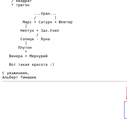
    / квадрат

    * тригон

              ...Уран...

              /        |

         Марс + Сатурн + Юпитер

          |

        Нептун + Зах.Узел

               /

        Солнце - Луна

          |

       Плутон

          *

   Венера + Меркурий

   Вот такая красота :)

С уважением,
