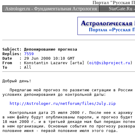
Портал "Русская 
Astrologer.ru - Фундаментальная Астрология
StarGate.Ru
Subject: Депонирование прогноза
Replies:
7559
Date   :
From   :
 Konstantin Lazarev [arta] (
oit@sibproject.ru
To     :
Добрый день!

   Предлагаю мой прогноз по развитию ситуации в России 
условиях депонирования до контрольной даты:

http://Astrologer.ru/netforum/files/July.zip
   Контрольная дата 25 июля 2000 г. После нее к архиву 
в нем файлу будут опубликованы пароли, и прогноз будет 
18 мая 2000 г. и в третьей декаде мая был передан потен
в нем организации. Основные события по прогнозу развора
половине июня - первой половине июля этого года.
