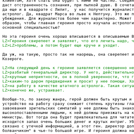
клиентом, хотя спать она будет с ними не частно. Соедин
даст отстраненность сознания, при пылкой душе. В сочета
да еще и в квадрате с Лилит,  у нас получится журналист
астролог. Да, квадрат Марса во льве к Нептуну. Это же п
убеждения. Для журналистов более чем характерно. Может 
образом, чтобы главная героиня просто изучала астрологи
основной специальностью? 

Да уж, на такую, просто так не наорешь, она сверепеет и
Козероге.

Вообще-то, по закону жанра, герой должен быть крутым и 
устройство на работу сразу снижает степень крутизны гла
завоевания зрительских симпатий у нее должны быть знако
высокопоставленными людьми, к ней должны приезжать на к
министры. Вот тогда она будет привлекательна для читате
исходится запах очень больших денег и крутых интриг. Уб
связано с утечкой информацией, а этот ген. директор дол
болванчиком" в чье-то большой игре. И героиня должна на