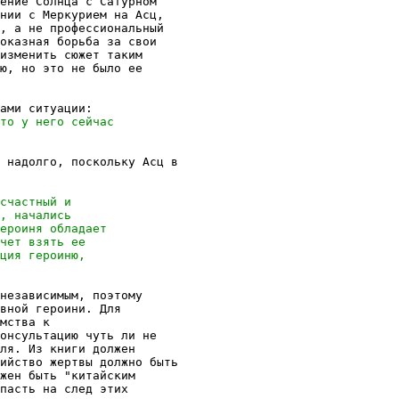
ение Солнца с Сатурном

нии с Меркурием на Асц,

, а не профессиональный

оказная борьба за свои

изменить сюжет таким

ю, но это не было ее

 надолго, поскольку Асц в

независимым, поэтому

вной героини. Для

мства к

онсультацию чуть ли не

ля. Из книги должен

ийство жертвы должно быть

жен быть "китайским

пасть на след этих
