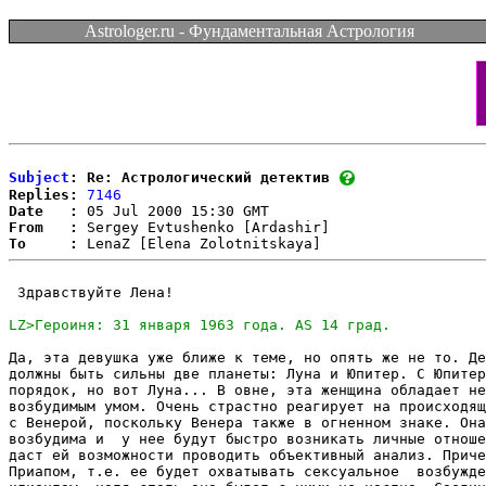
Astrologer.ru - Фундаментальная Астрология
Subject
: Re: Астрологический детектив
Replies:
7146
Date   :
From   :
To     :
 Здравствуйте Лена!

Да, эта девушка уже ближе к теме, но опять же не то. Де
должны быть сильны две планеты: Луна и Юпитер. С Юпитер
порядок, но вот Луна... В овне, эта женщина обладает не
возбудимым умом. Очень страстно реагирует на происходящ
с Венерой, поскольку Венера также в огненном знаке. Она
возбудима и  у нее будут быстро возникать личные отноше
даст ей возможности проводить объективный анализ. Приче
Приапом, т.е. ее будет охватывать сексуальное  возбужде