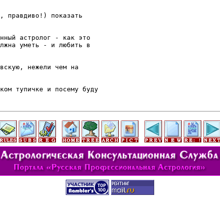
, правдиво!) показать

нный астролог - как это

лжна уметь - и любить в

вскую, нежели чем на

ком тупичке и посему буду
