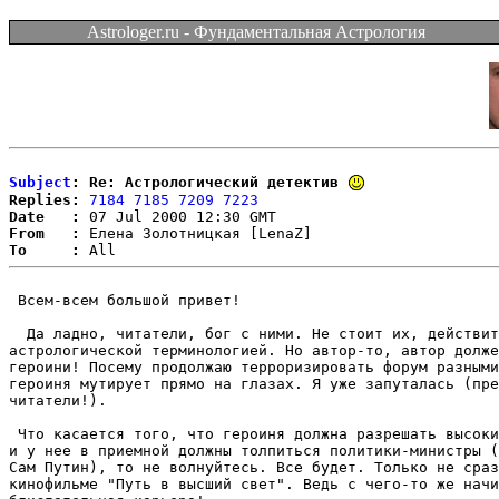
Astrologer.ru - Фундаментальная Астрология
Subject
: Re: Астрологический детектив
Replies:
7184
7185
7209
7223
Date   :
From   :
To     :
 Всем-всем большой привет!

  Да ладно, читатели, бог с ними. Не стоит их, действит
астрологической терминологией. Но автор-то, автор долже
героини! Посему продолжаю терроризировать форум разными
героиня мутирует прямо на глазах. Я уже запуталась (пре
читатели!).

 Что касается того, что героиня должна разрешать высоки
и у нее в приемной должны толпиться политики-министры (
Сам Путин), то не волнуйтесь. Все будет. Только не сраз
кинофильме "Путь в высший свет". Ведь с чего-то же начи